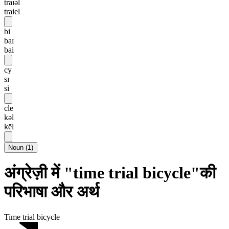
traɪəl
traiel
bi
baɪ
bai
cy
sɪ
si
cle
kəl
kēl
Noun
(
1
)
अंग्रेज़ी में "time trial bicycle"की
परिभाषा और अर्थ
Time trial bicycle