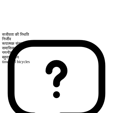
सजीवता की स्थिति
निर्जीव
रूपात्मक संरचना
समासिक
गणनीय
बहुवचन रूप
time trial bicycles