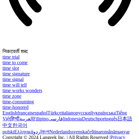
निकटवर्ती शब्द
time trial
time to come
time slot
time signature
time signal
time will tell
time works wonders
time zone
time-consuming
time-honored
English
français
español
Türkçe
italiano
русский
українська
Tiếng
Việt
हिन्दी
العربية
Filipino
فارسی
Indonesia
Deutsch
português
日本語
中文
한국어
polski
Ελληνικά
اردو
বাংলা
Nederlands
svenska
čeština
română
magyar
Copyright © 2024 Langeek Inc. | All Rights Reserved |
Privacy