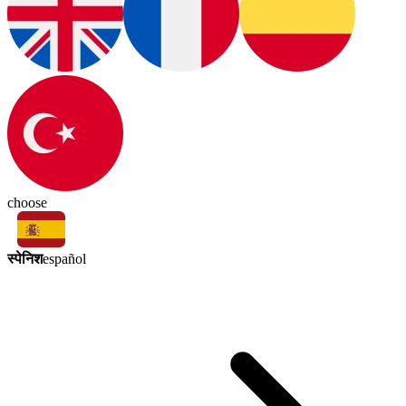
choose
स्पेनिश
español