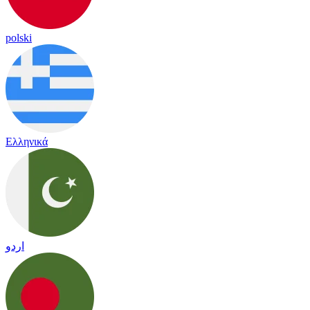
polski
Ελληνικά
اردو