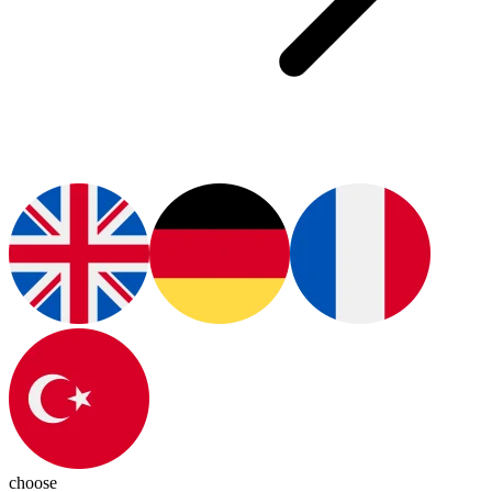
choose