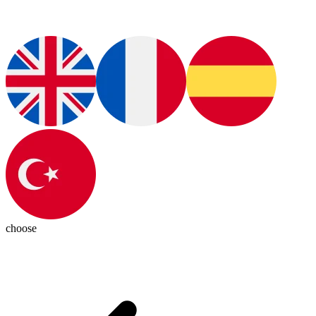
choose