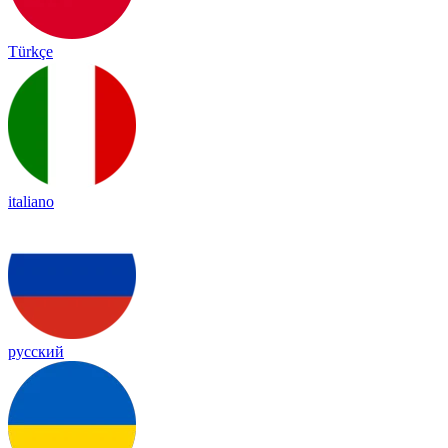
Türkçe
italiano
русский