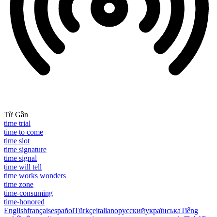
Từ Gần
time trial
time to come
time slot
time signature
time signal
time will tell
time works wonders
time zone
time-consuming
time-honored
English
français
español
Türkçe
italiano
русский
українська
Tiếng