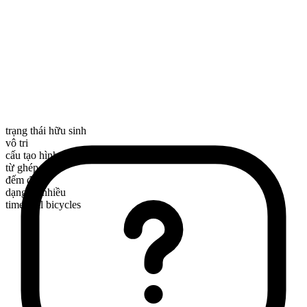
trạng thái hữu sinh
vô tri
cấu tạo hình thái
từ ghép
đếm được
dạng số nhiều
time trial bicycles