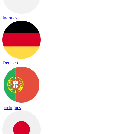
Indonesia
Deutsch
português