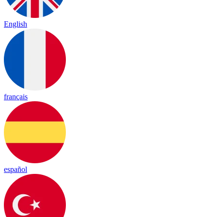
English
français
español