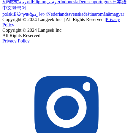
Việt
हिन्दी
العربية
Filipino
فارسی
Indonesia
Deutsch
português
日本語
中文
한국어
polski
Ελληνικά
اردو
বাংলা
Nederlands
svenska
čeština
română
magyar
Copyright © 2024 Langeek Inc. | All Rights Reserved |
Privacy
Policy
Copyright © 2024 Langeek Inc.
All Rights Reserved
Privacy Policy