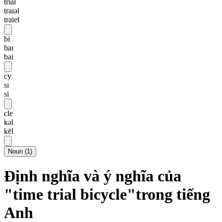
trial
traɪəl
traiel
bi
baɪ
bai
cy
sɪ
si
cle
kəl
kēl
Noun
(
1
)
Định nghĩa và ý nghĩa của
"time trial bicycle"trong tiếng
Anh