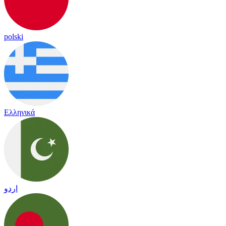
polski
Ελληνικά
اردو