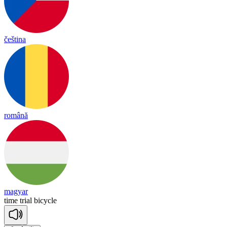
čeština
română
magyar
time
trial
bi
cy
cle