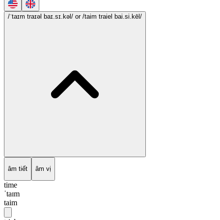
/ˈtaɪm traɪəl baɪ.sɪ.kəl/
or /taim traiel bai.si.kēl/
âm tiết
âm vị
time
ˈtaɪm
taim