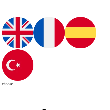
choose