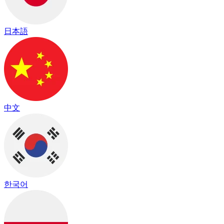
日本語
中文
한국어