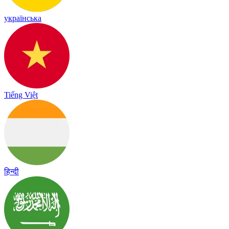
українська
Tiếng Việt
हिन्दी