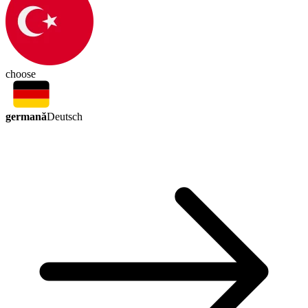
choose
germană
Deutsch