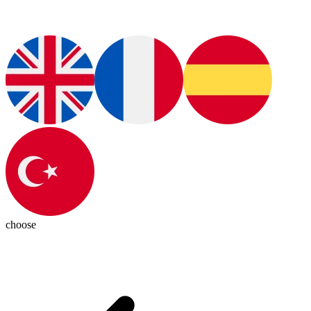
choose