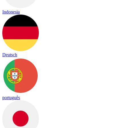
Indonesia
Deutsch
português