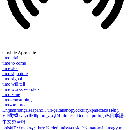
Cuvinte Apropiate
time trial
time to come
time slot
time signature
time signal
time will tell
time works wonders
time zone
time-consuming
time-honored
English
français
español
Türkçe
italiano
русский
українська
Tiếng
Việt
हिन्दी
العربية
Filipino
فارسی
Indonesia
Deutsch
português
日本語
中文
한국어
polski
Ελληνικά
اردو
বাংলা
Nederlands
svenska
čeština
română
magyar