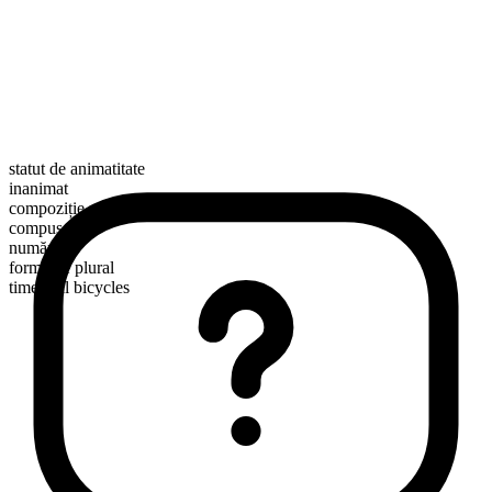
statut de animatitate
inanimat
compoziție morfologică
compus
numărabil
formă de plural
time trial bicycles