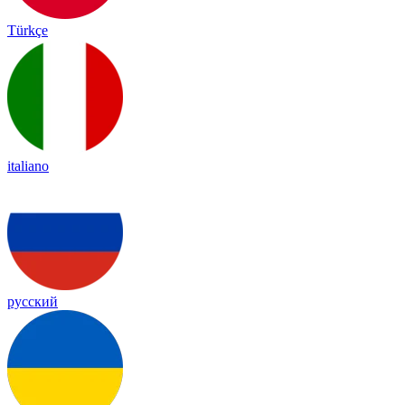
Türkçe
italiano
русский