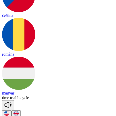
čeština
română
magyar
time
trial
bi
cy
cle