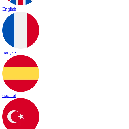
English
français
español