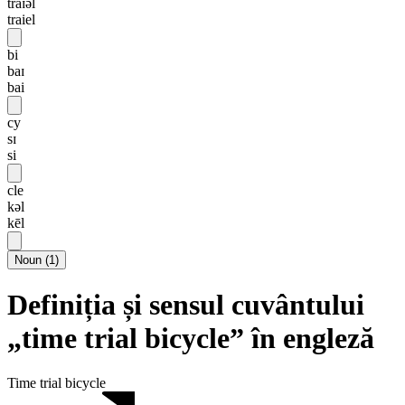
traɪəl
traiel
bi
baɪ
bai
cy
sɪ
si
cle
kəl
kēl
Noun
(
1
)
Definiția și sensul cuvântului
„time trial bicycle” în engleză
Time trial bicycle