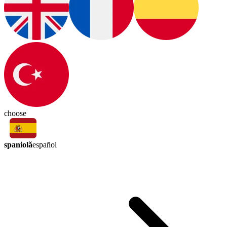
choose
spaniolă
español