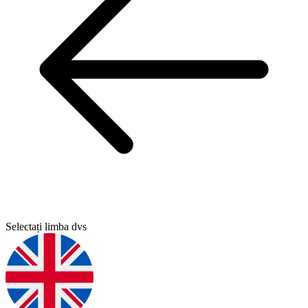
Selectați limba dvs