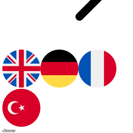
choose