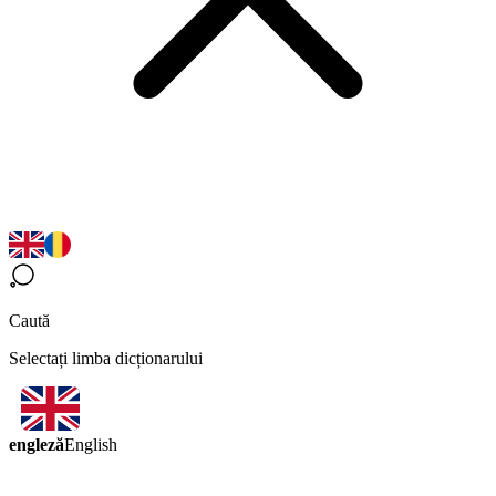
Caută
Selectați limba dicționarului
engleză
English