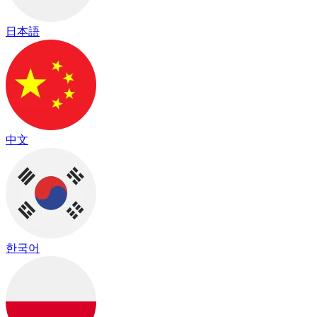
日本語
中文
한국어