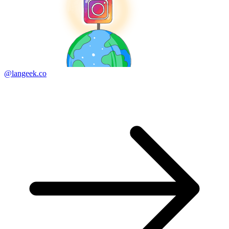
@langeek.co