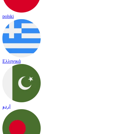
polski
Ελληνικά
اردو