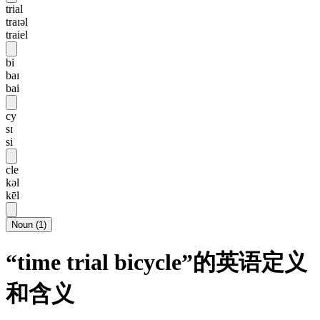
trial
traɪəl
traiel
bi
baɪ
bai
cy
sɪ
si
cle
kəl
kēl
Noun
(
1
)
“time trial bicycle”的英语定义
和含义