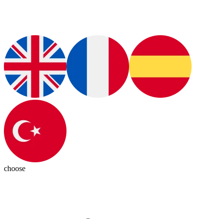
choose