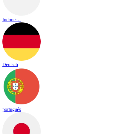
Indonesia
Deutsch
português