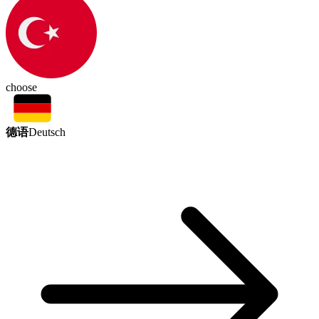
choose
德语
Deutsch