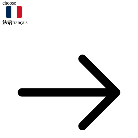
choose
法语
français