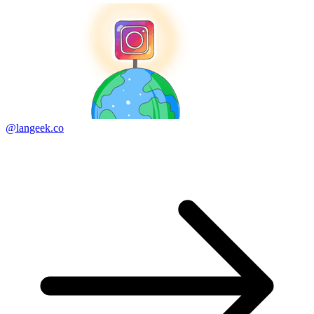
@langeek.co