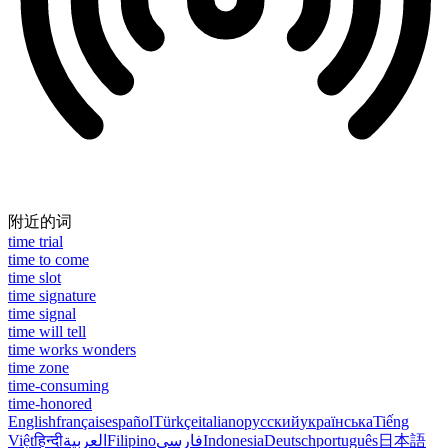
附近的词
time trial
time to come
time slot
time signature
time signal
time will tell
time works wonders
time zone
time-consuming
time-honored
English
français
español
Türkçe
italiano
русский
українська
Tiếng
Việt
हिन्दी
العربية
Filipino
فارسی
Indonesia
Deutsch
português
日本語