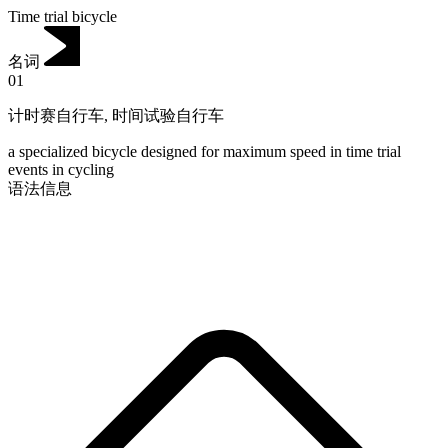
Time trial bicycle
名词
01
计时赛自行车
,
时间试验自行车
a specialized bicycle designed for maximum speed in time trial
events in cycling
语法信息