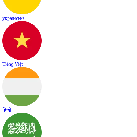
українська
Tiếng Việt
हिन्दी