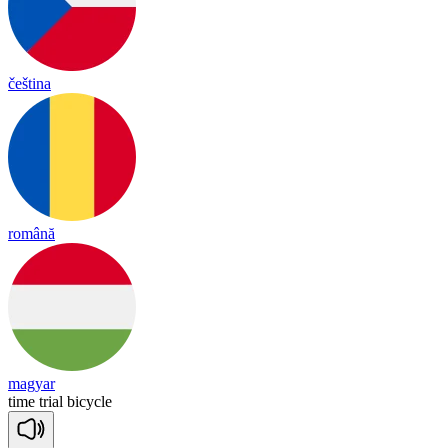
čeština
română
magyar
time
trial
bi
cy
cle