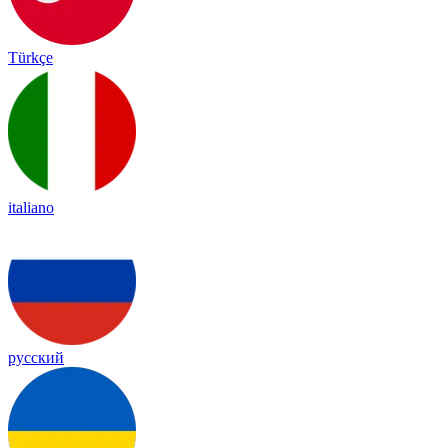
Türkçe
italiano
русский