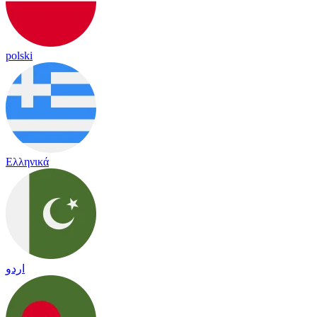
polski
Ελληνικά
اردو