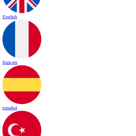
English
français
español