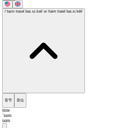
/ˈtaɪm traɪəl baɪ.sɪ.kəl/
or /taim traiel bai.si.kēl/
音节
音位
time
ˈtaɪm
taim