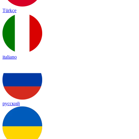
Türkçe
italiano
русский