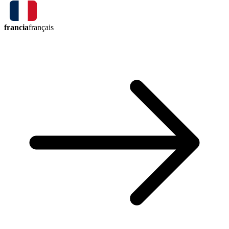
francia
français