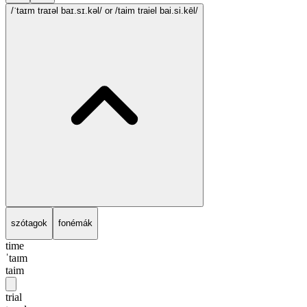
/ˈtaɪm traɪəl baɪ.sɪ.kəl/
or /taim traiel bai.si.kēl/
szótagok
fonémák
time
ˈtaɪm
taim
trial