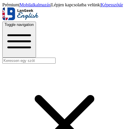
Prémium
|
Mobilalkalmazás
|
Lépjen kapcsolatba velünk
|
Képesszótár
Toggle navigation