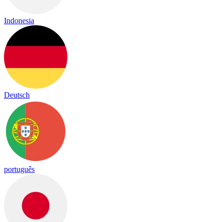
Indonesia
Deutsch
português