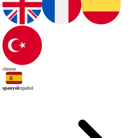
choose
spanyol
español