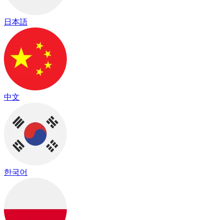
日本語
中文
한국어