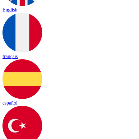
English
français
español