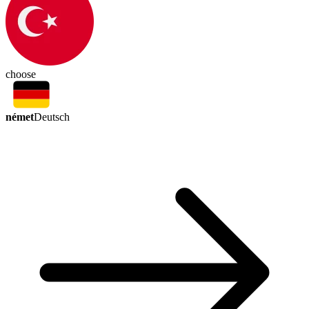
choose
német
Deutsch