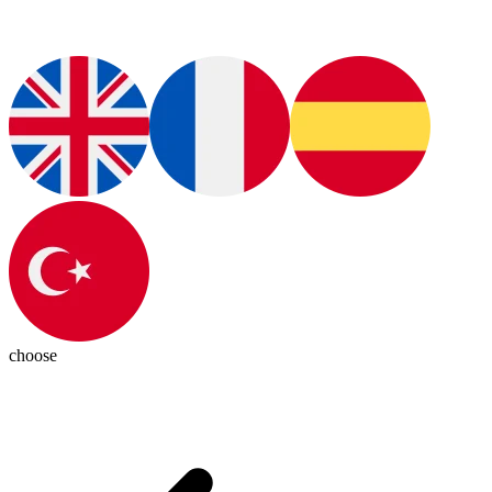
choose