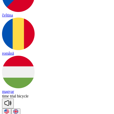
čeština
română
magyar
time
trial
bi
cy
cle