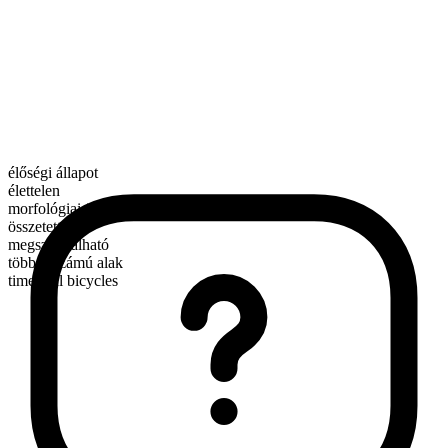
élőségi állapot
élettelen
morfológiai összetétel
összetett
megszámlálható
többes számú alak
time trial bicycles