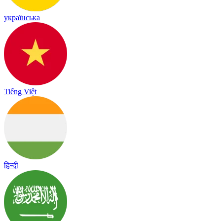
українська
Tiếng Việt
हिन्दी