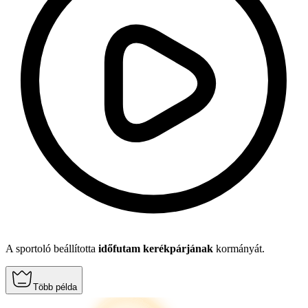
A sportoló beállította
időfutam kerékpárjának
kormányát.
Több példa