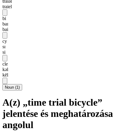
traɪəl
traiel
bi
baɪ
bai
cy
sɪ
si
cle
kəl
kēl
Noun
(
1
)
A(z) „time trial bicycle”
jelentése és meghatározása
angolul