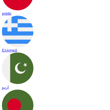
polski
Ελληνικά
اردو