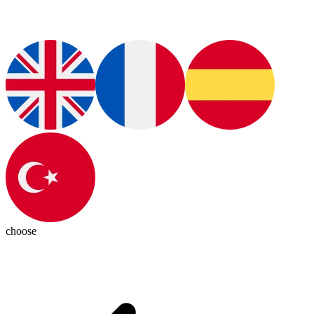
choose