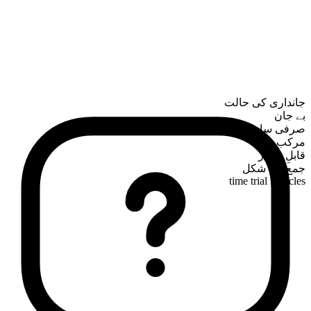
جانداری کی حالت
بے جان
صرفی ساخت
مرکب
قابلِ شمار
جمع کی شکل
time trial bicycles