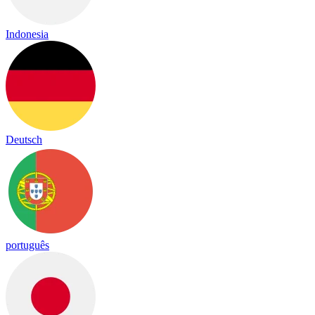
Indonesia
Deutsch
português