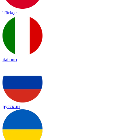
Türkçe
italiano
русский