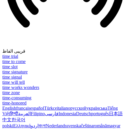
قریبی الفاظ
time trial
time to come
time slot
time signature
time signal
time will tell
time works wonders
time zone
time-consuming
time-honored
English
français
español
Türkçe
italiano
русский
українська
Tiếng
Việt
हिन्दी
العربية
Filipino
فارسی
Indonesia
Deutsch
português
日本語
中文
한국어
polski
Ελληνικά
اردو
বাংলা
Nederlands
svenska
čeština
română
magyar