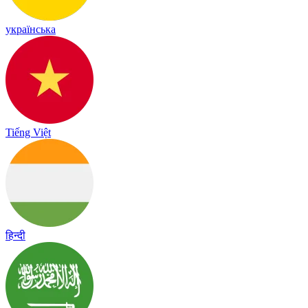
українська
Tiếng Việt
हिन्दी