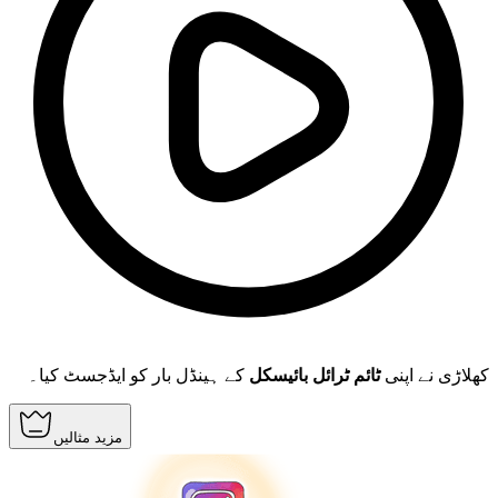
کھلاڑی نے اپنی
ٹائم ٹرائل بائیسکل
کے ہینڈل بار کو ایڈجسٹ کیا۔
مزید مثالیں