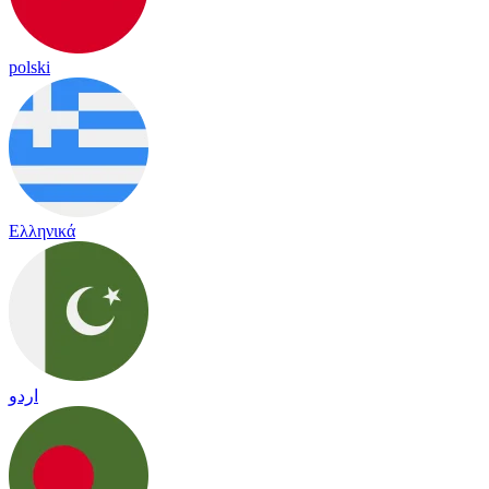
polski
Ελληνικά
اردو