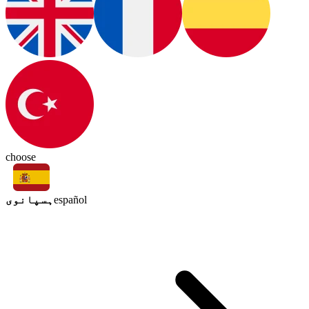
choose
ہسپانوی
español