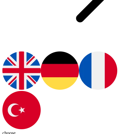
choose