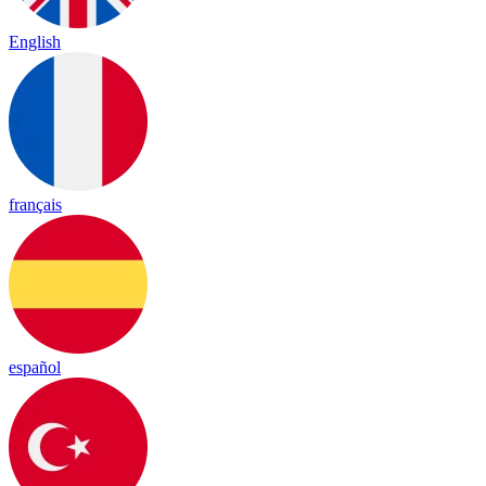
English
français
español