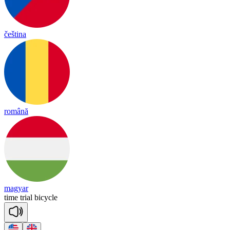
čeština
română
magyar
time
trial
bi
cy
cle