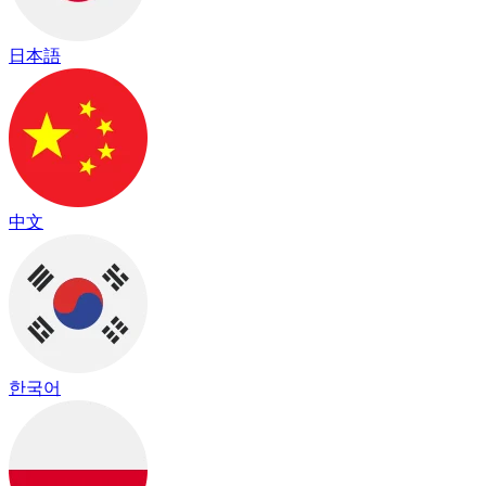
日本語
中文
한국어