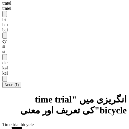
traɪəl
traiel
bi
baɪ
bai
cy
sɪ
si
cle
kəl
kēl
Noun
(
1
)
انگریزی میں "time trial
bicycle"کی تعریف اور معنی
Time trial bicycle