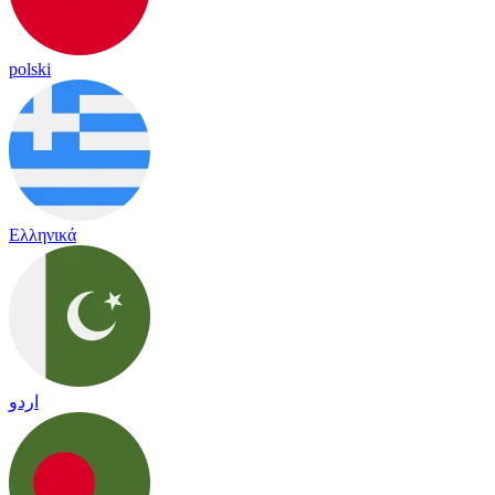
polski
Ελληνικά
اردو