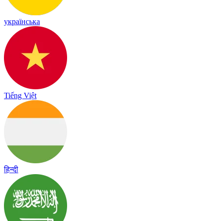
українська
Tiếng Việt
हिन्दी