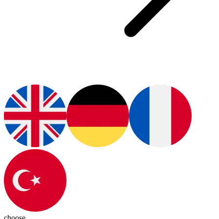
choose