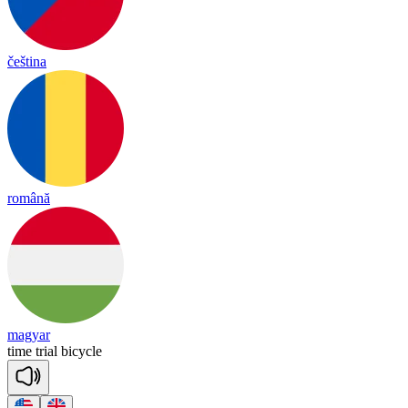
čeština
română
magyar
time
trial
bi
cy
cle