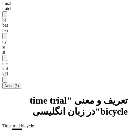
traɪəl
traiel
bi
baɪ
bai
cy
sɪ
si
cle
kəl
kēl
Noun
(
1
)
تعریف و معنی "time trial
bicycle"در زبان انگلیسی
Time trial bicycle