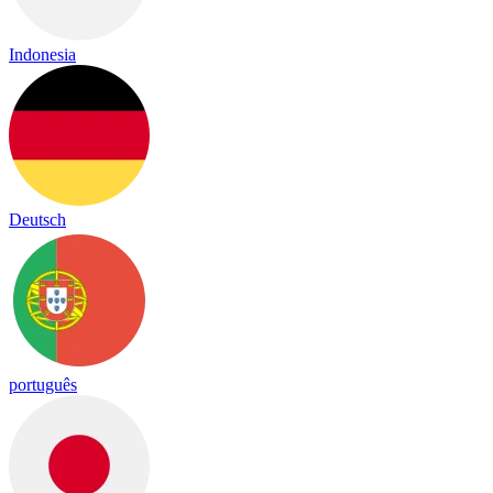
Indonesia
Deutsch
português