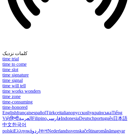
کلمات نزدیک
time trial
time to come
time slot
time signature
time signal
time will tell
time works wonders
time zone
time-consuming
time-honored
English
français
español
Türkçe
italiano
русский
українська
Tiếng
Việt
हिन्दी
العربية
Filipino
فارسی
Indonesia
Deutsch
português
日本語
中文
한국어
polski
Ελληνικά
اردو
বাংলা
Nederlands
svenska
čeština
română
magyar