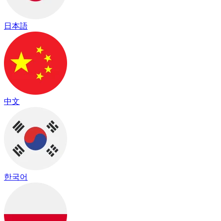
日本語
中文
한국어