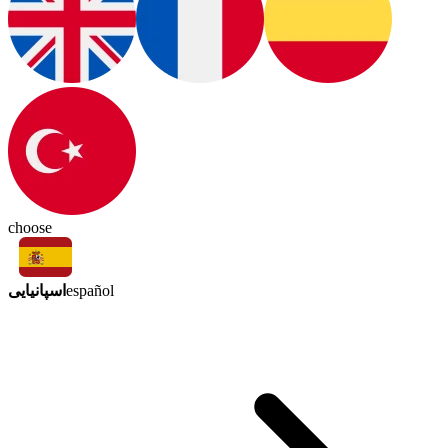
choose
اسپانیایی
español