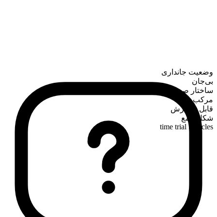
وضعیت جانداری
بی‌جان
ساختار صرفی
مرکب
قابل شمارش
شکل جمع
time trial bicycles