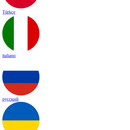
Türkçe
italiano
русский