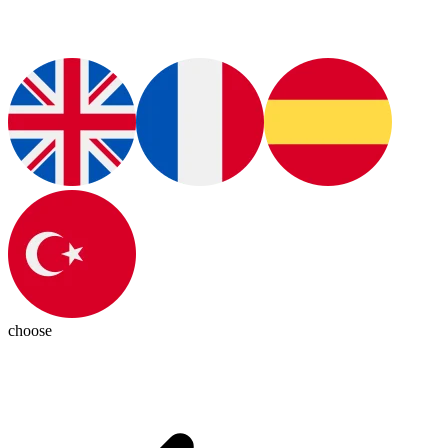
choose