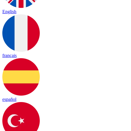
English
français
español