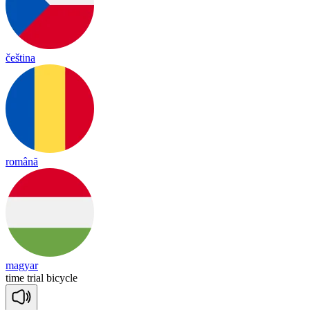
čeština
română
magyar
time
trial
bi
cy
cle