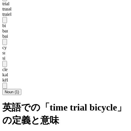
trial
traɪəl
traiel
bi
baɪ
bai
cy
sɪ
si
cle
kəl
kēl
Noun
(
1
)
英語での「time trial bicycle」
の定義と意味