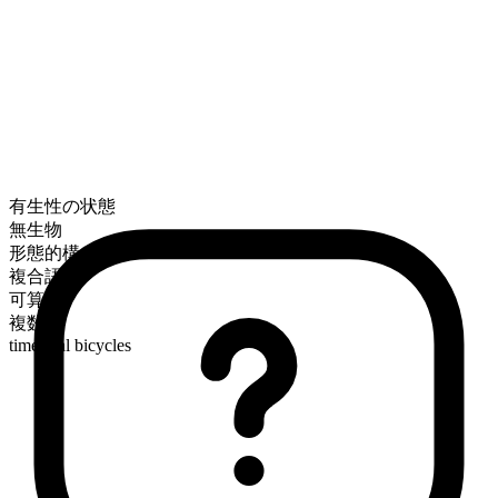
有生性の状態
無生物
形態的構成
複合語
可算
複数形
time trial bicycles