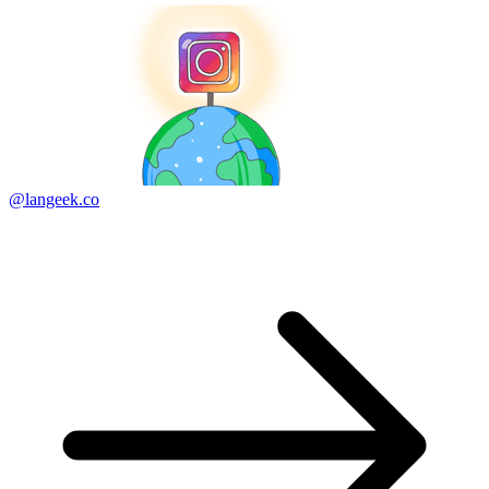
@langeek.co