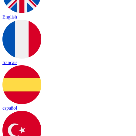
English
français
español