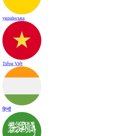
українська
Tiếng Việt
हिन्दी