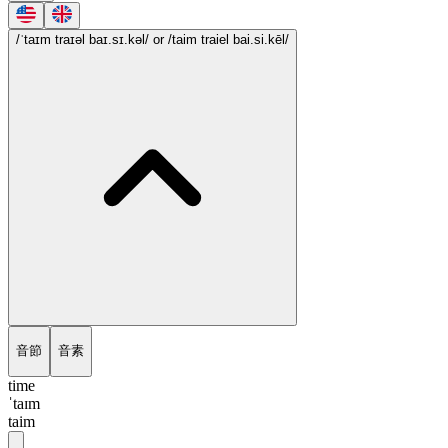
/ˈtaɪm traɪəl baɪ.sɪ.kəl/
or /taim traiel bai.si.kēl/
音節
音素
time
ˈtaɪm
taim