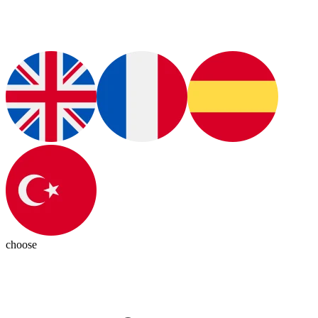
choose