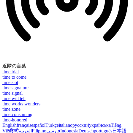
近隣の言葉
time trial
time to come
time slot
time signature
time signal
time will tell
time works wonders
time zone
time-consuming
time-honored
English
français
español
Türkçe
italiano
русский
українська
Tiếng
Việt
हिन्दी
العربية
Filipino
فارسی
Indonesia
Deutsch
português
日本語