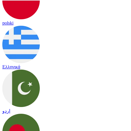
polski
Ελληνικά
اردو