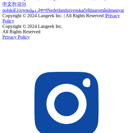
中文
한국어
polski
Ελληνικά
اردو
বাংলা
Nederlands
svenska
čeština
română
magyar
Copyright © 2024 Langeek Inc. | All Rights Reserved |
Privacy
Policy
Copyright © 2024 Langeek Inc.
All Rights Reserved
Privacy Policy