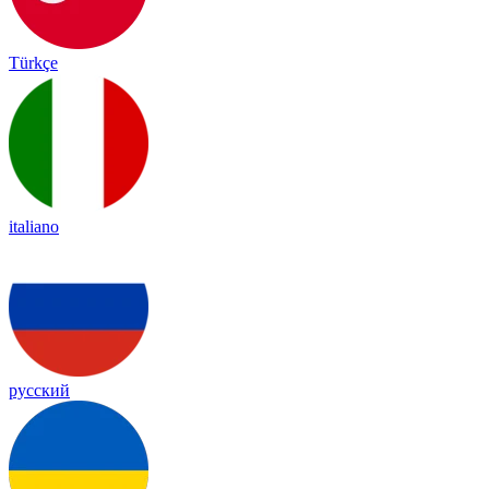
Türkçe
italiano
русский