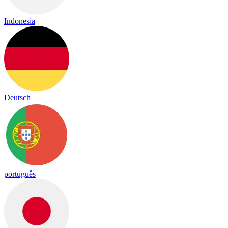
Indonesia
Deutsch
português