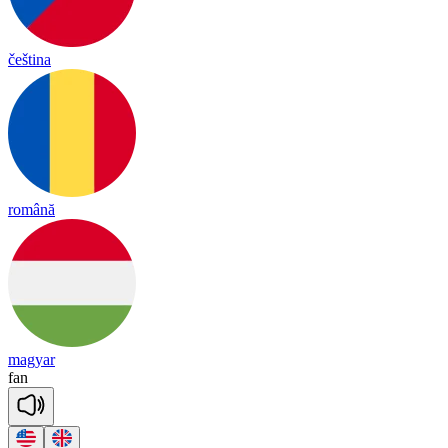
čeština
română
magyar
fan