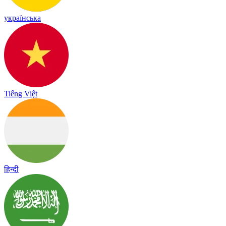
українська
Tiếng Việt
हिन्दी