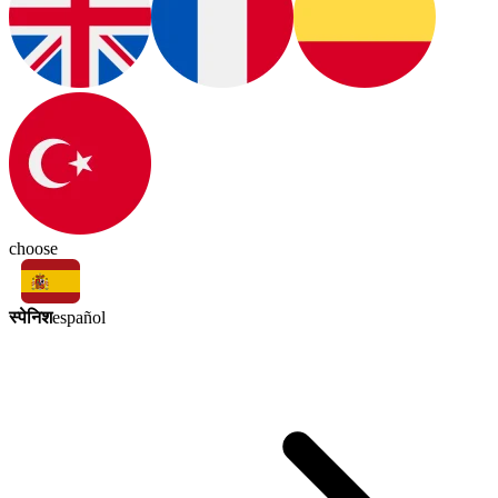
choose
स्पेनिश
español