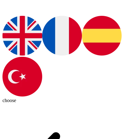
choose