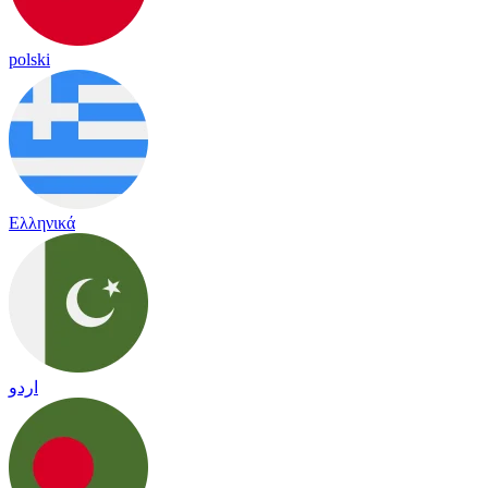
polski
Ελληνικά
اردو