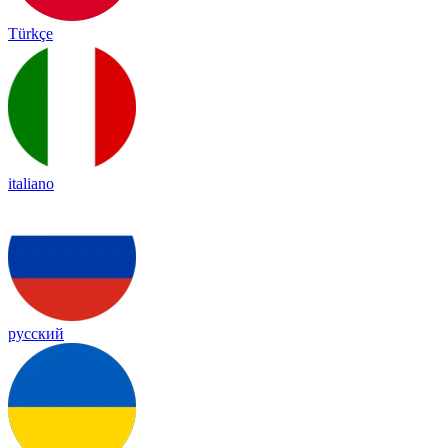
Türkçe
italiano
русский