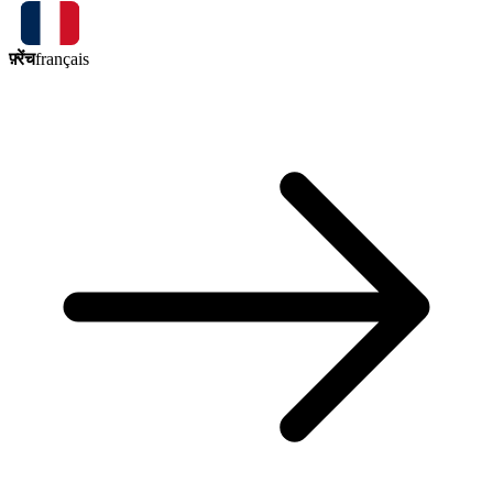
फ़्रेंच
français