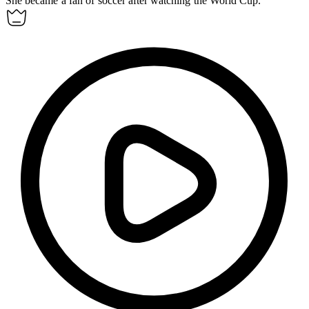
She became a
fan
of soccer after watching the World Cup.