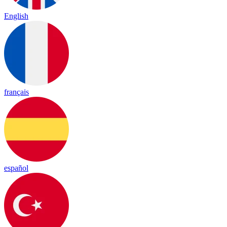
English
français
español