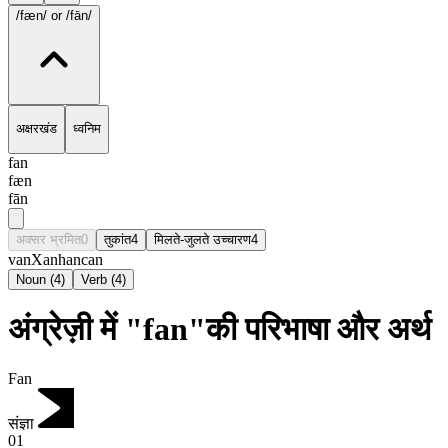
/fæn/
or /fān/
अक्षरखंड
ध्वनिम
fan
fæn
fān
अक्सर भ्रमित
0
तुकांत
4
मिलते-जुलते उच्चारण
4
van
Xan
han
can
Noun
(
4
)
Verb
(
4
)
अंग्रेज़ी में "fan"की परिभाषा और अर्थ
Fan
संज्ञा
01