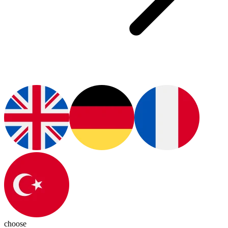
choose