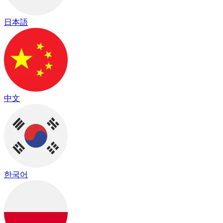
日本語
中文
한국어