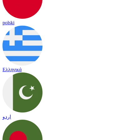
polski
Ελληνικά
اردو