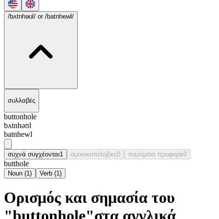
/bʌtnhəʊl/
or /batnhewl/
συλλαβές
buttonhole
bʌtnhəʊl
batnhewl
συχνά συγχέονται
1
ομοιοκαταληξίες
0
παρόμοια προφορά
0
butthole
Noun
(
1
)
Verb
(
1
)
Ορισμός και σημασία του
"buttonhole"στα αγγλικά