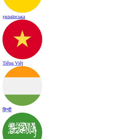
українська
Tiếng Việt
हिन्दी