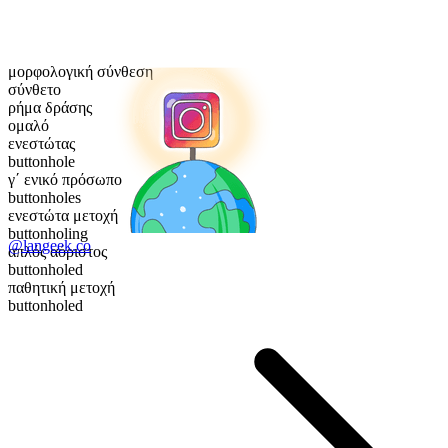
μορφολογική σύνθεση
σύνθετο
ρήμα δράσης
ομαλό
ενεστώτας
buttonhole
γ΄ ενικό πρόσωπο
buttonholes
ενεστώτα μετοχή
buttonholing
@langeek.co
απλός αόριστος
buttonholed
παθητική μετοχή
buttonholed