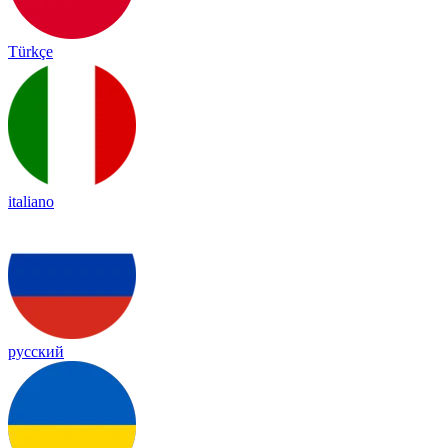
Türkçe
italiano
русский