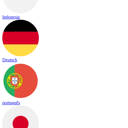
Indonesia
Deutsch
português