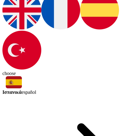
choose
Ισπανικά
español