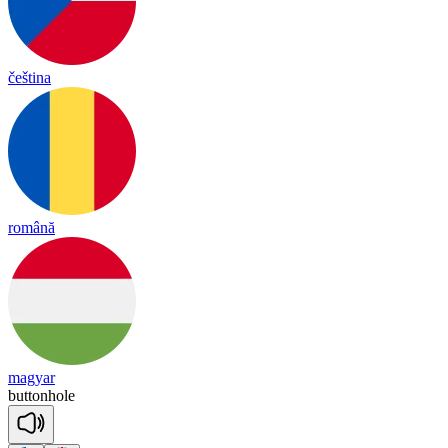
čeština
română
magyar
buttonhole