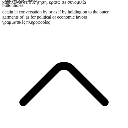
πληθυντικός τύπος
καθηλώνω σε συζήτηση
,
κρατώ σε συνομιλία
buttonholes
detain in conversation by or as if by holding on to the outer
garments of; as for political or economic favors
γραμματικές πληροφορίες