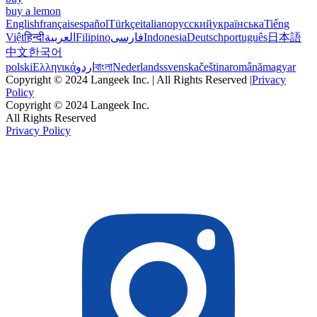
buy a lemon
English
français
español
Türkçe
italiano
русский
українська
Tiếng
Việt
हिन्दी
العربية
Filipino
فارسی
Indonesia
Deutsch
português
日本語
中文
한국어
polski
Ελληνικά
اردو
বাংলা
Nederlands
svenska
čeština
română
magyar
Copyright © 2024 Langeek Inc. | All Rights Reserved |
Privacy
Policy
Copyright © 2024 Langeek Inc.
All Rights Reserved
Privacy Policy