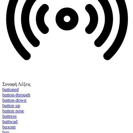
Συναφή Λέξεις
buttoned
button-through
button-down
button up
button nose
buttress
buttwad
buxom
buy