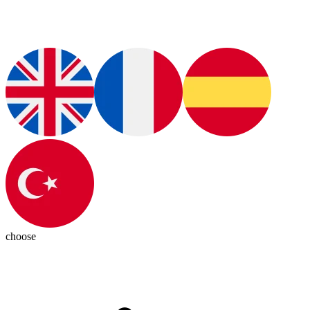
choose