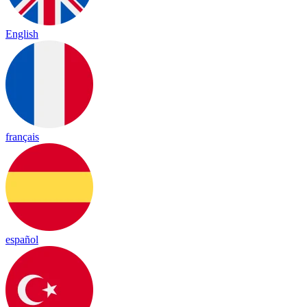
English
français
español