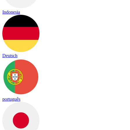
Indonesia
Deutsch
português