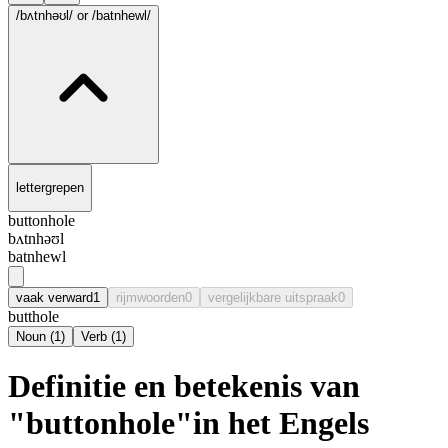
/bʌtnhəʊl/
or /batnhewl/
lettergrepen
buttonhole
bʌtnhəʊl
batnhewl
vaak verward
1
rijmwoorden
0
vergelijkbare uitspraak
0
butthole
Noun
(
1
)
Verb
(
1
)
Definitie en betekenis van
"buttonhole"in het Engels