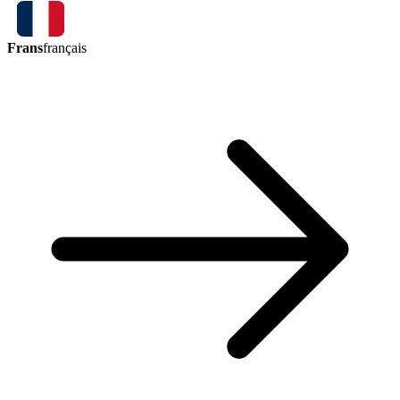
Frans
français