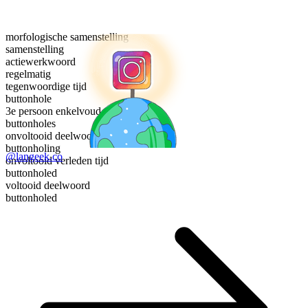
morfologische samenstelling
samenstelling
actiewerkwoord
regelmatig
tegenwoordige tijd
buttonhole
3e persoon enkelvoud
buttonholes
onvoltooid deelwoord
buttonholing
@langeek.co
onvoltooid verleden tijd
buttonholed
voltooid deelwoord
buttonholed