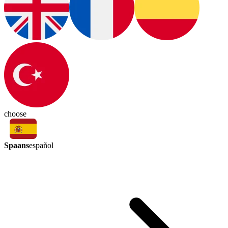
choose
Spaans
español