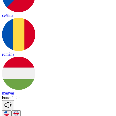
čeština
română
magyar
buttonhole