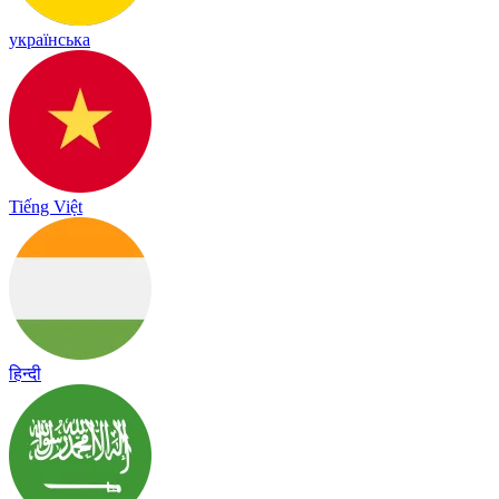
українська
Tiếng Việt
हिन्दी