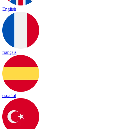
English
français
español