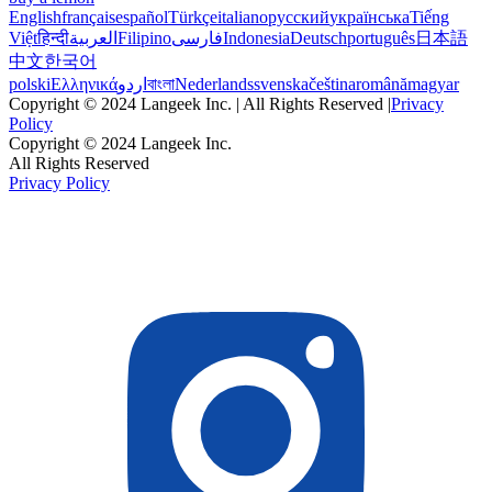
English
français
español
Türkçe
italiano
русский
українська
Tiếng
Việt
हिन्दी
العربية
Filipino
فارسی
Indonesia
Deutsch
português
日本語
中文
한국어
polski
Ελληνικά
اردو
বাংলা
Nederlands
svenska
čeština
română
magyar
Copyright © 2024 Langeek Inc. | All Rights Reserved |
Privacy
Policy
Copyright © 2024 Langeek Inc.
All Rights Reserved
Privacy Policy