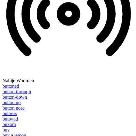
Nabije Woorden
buttoned
button-through
button-down
button up
button nose
buttress
buttwad
buxom
buy
buy a lemon