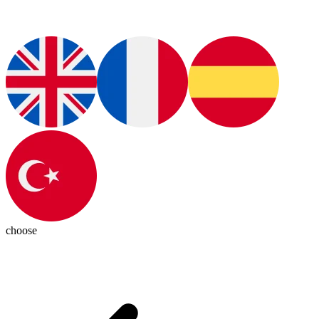
choose