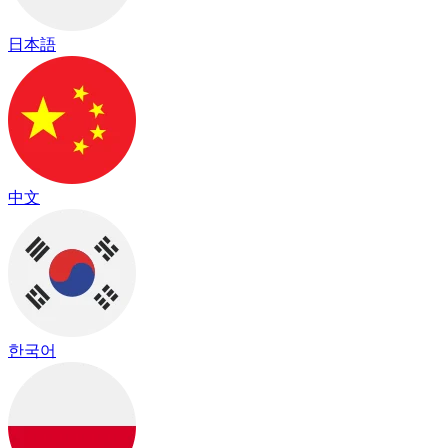
日本語
中文
한국어