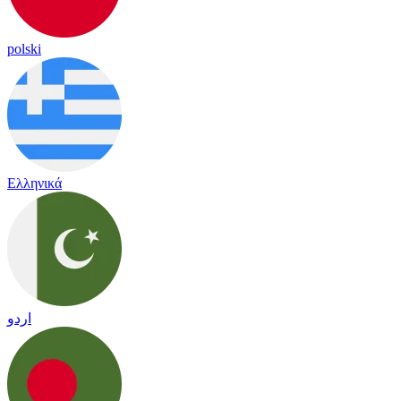
polski
Ελληνικά
اردو