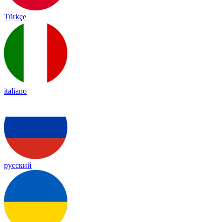
Türkçe
italiano
русский