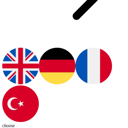
choose