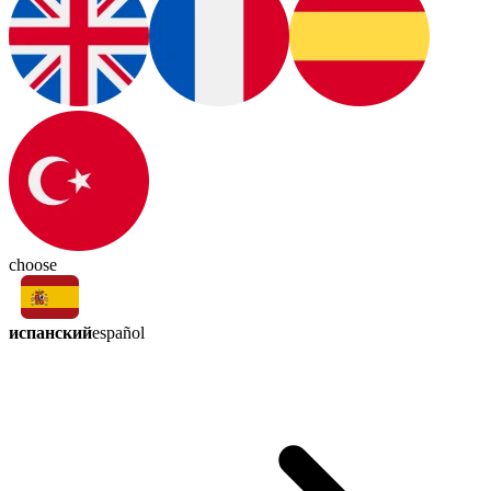
choose
испанский
español