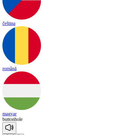
čeština
română
magyar
buttonhole