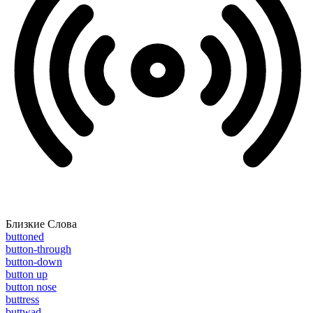
Близкие Слова
buttoned
button-through
button-down
button up
button nose
buttress
buttwad