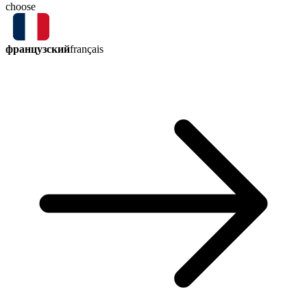
choose
французский
français