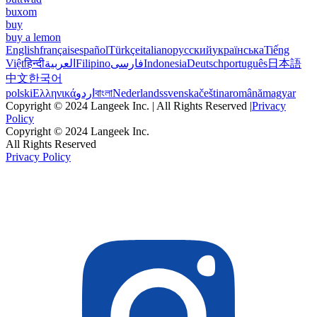
buxom
buy
buy a lemon
English
français
español
Türkçe
italiano
русский
українська
Tiếng
Việt
हिन्दी
العربية
Filipino
فارسی
Indonesia
Deutsch
português
日本語
中文
한국어
polski
Ελληνικά
اردو
বাংলা
Nederlands
svenska
čeština
română
magyar
Copyright © 2024 Langeek Inc. | All Rights Reserved |
Privacy
Policy
Copyright © 2024 Langeek Inc.
All Rights Reserved
Privacy Policy