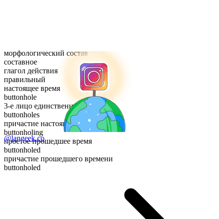
морфологический состав
составное
глагол действия
правильный
настоящее время
buttonhole
3-е лицо единственного числа
buttonholes
причастие настоящего времени
buttonholing
@langeek.co
простое прошедшее время
buttonholed
причастие прошедшего времени
buttonholed