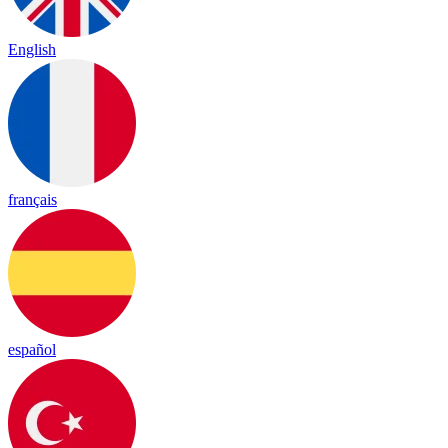
English
français
español