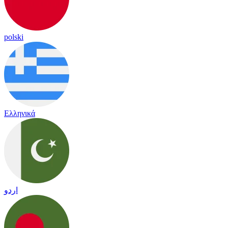
polski
Ελληνικά
اردو