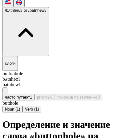
/bʌtnhəʊl/
or /batnhewl/
слоги
buttonhole
bʌtnhəʊl
batnhewl
часто путают
1
рифмы
0
похожие по звучанию
0
butthole
Noun
(
1
)
Verb
(
1
)
Определение и значение
слова «buttonhole» на