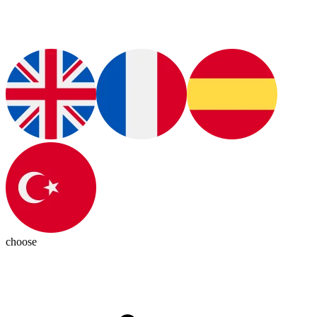
choose