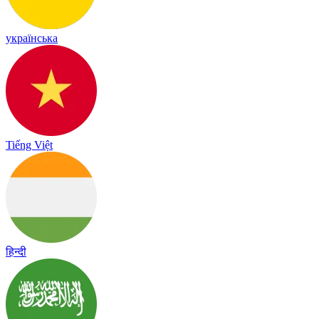
українська
Tiếng Việt
हिन्दी