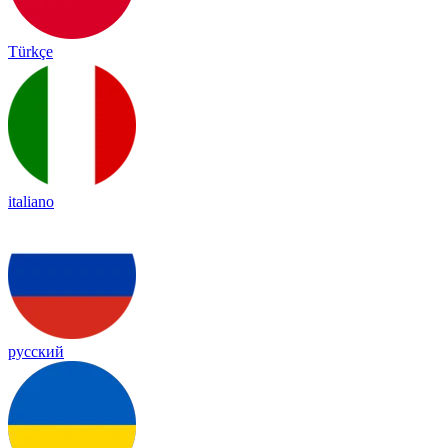
Türkçe
italiano
русский