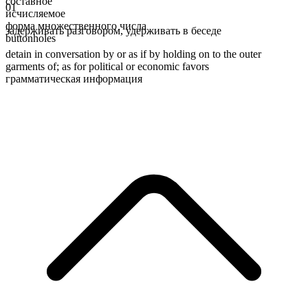
составное
01
исчисляемое
форма множественного числа
задерживать разговором
,
удерживать в беседе
buttonholes
detain in conversation by or as if by holding on to the outer
garments of; as for political or economic favors
грамматическая информация