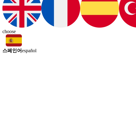
choose
스페인어
español