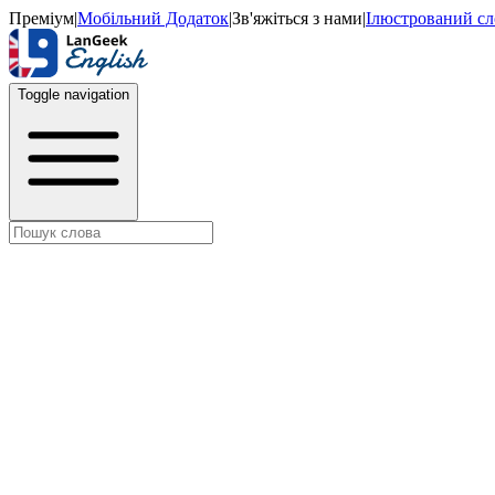
Преміум
|
Мобільний Додаток
|
Зв'яжіться з нами
|
Ілюстрований с
Toggle navigation