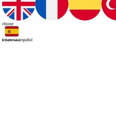
choose
іспанська
español