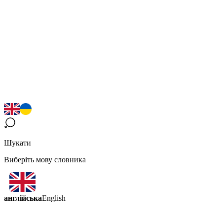
Шукати
Виберіть мову словника
англійська
English