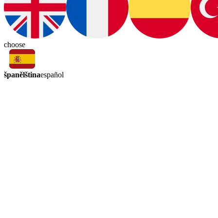
choose
španělština
español