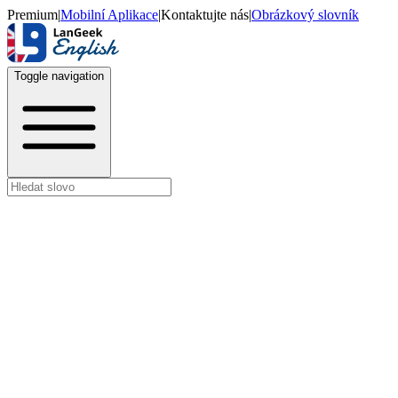
Premium
|
Mobilní Aplikace
|
Kontaktujte nás
|
Obrázkový slovník
Toggle navigation