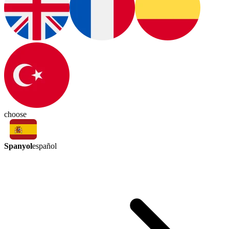
choose
Spanyol
español