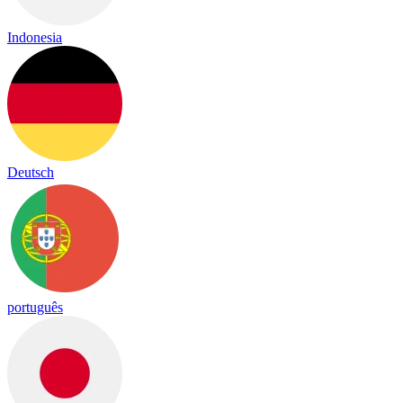
Indonesia
Deutsch
português