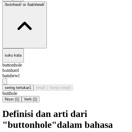
/bʌtnhəʊl/
or /batnhewl/
suku kata
buttonhole
bʌtnhəʊl
batnhewl
sering tertukar
1
rima
0
bunyi mirip
0
butthole
Noun
(
1
)
Verb
(
1
)
Definisi dan arti dari
"buttonhole"dalam bahasa