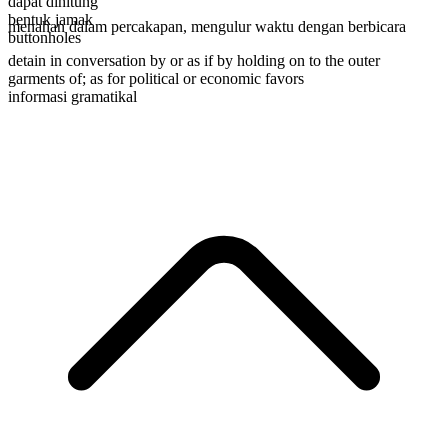
dapat dihitung
bentuk jamak
menahan dalam percakapan
,
mengulur waktu dengan berbicara
buttonholes
detain in conversation by or as if by holding on to the outer
garments of; as for political or economic favors
informasi gramatikal