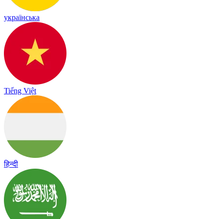
українська
Tiếng Việt
हिन्दी