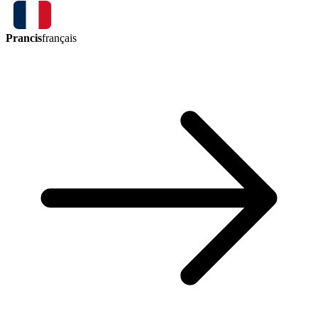
Prancis
français