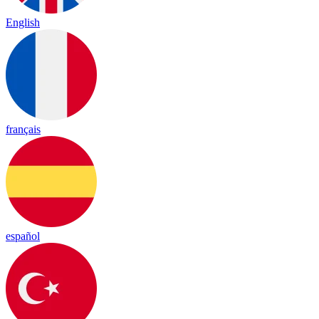
English
français
español