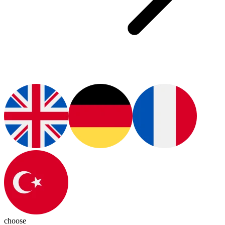
choose