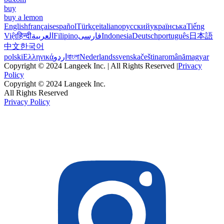
buy
buy a lemon
English
français
español
Türkçe
italiano
русский
українська
Tiếng
Việt
हिन्दी
العربية
Filipino
فارسی
Indonesia
Deutsch
português
日本語
中文
한국어
polski
Ελληνικά
اردو
বাংলা
Nederlands
svenska
čeština
română
magyar
Copyright © 2024 Langeek Inc. | All Rights Reserved |
Privacy
Policy
Copyright © 2024 Langeek Inc.
All Rights Reserved
Privacy Policy