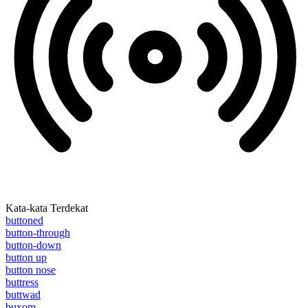
Kata-kata Terdekat
buttoned
button-through
button-down
button up
button nose
buttress
buttwad
buxom