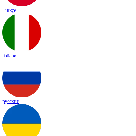
Türkçe
italiano
русский