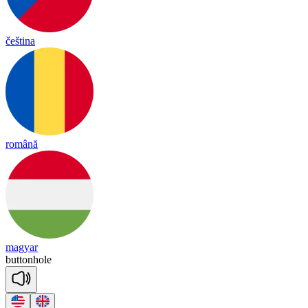
čeština
română
magyar
buttonhole