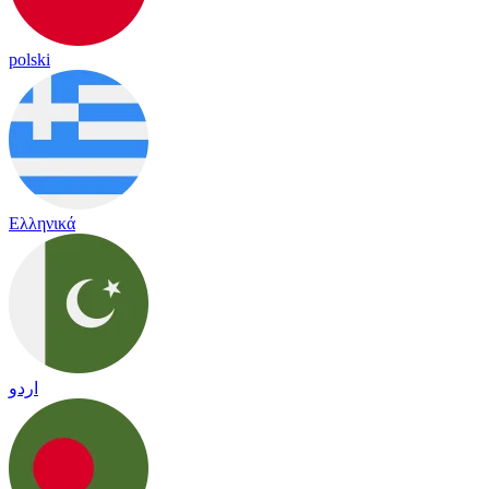
polski
Ελληνικά
اردو