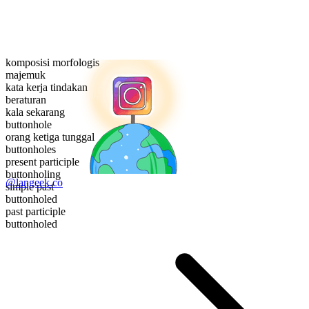
komposisi morfologis
majemuk
kata kerja tindakan
beraturan
kala sekarang
buttonhole
orang ketiga tunggal
buttonholes
present participle
buttonholing
@langeek.co
simple past
buttonholed
past participle
buttonholed