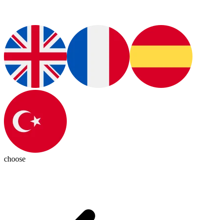
choose