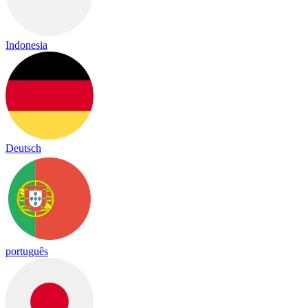
Indonesia
Deutsch
português