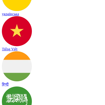
українська
Tiếng Việt
हिन्दी