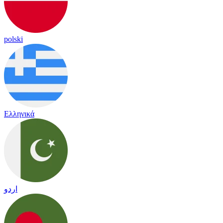
polski
Ελληνικά
اردو