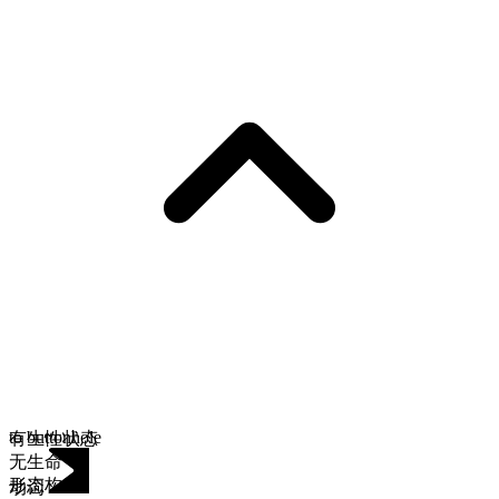
to buttonhole
有生性状态
无生命
形态构成
动词