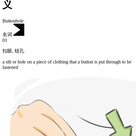
义
Buttonhole
名词
01
扣眼
,
钮孔
a slit or hole on a piece of clothing that a button is put through to be
fastened