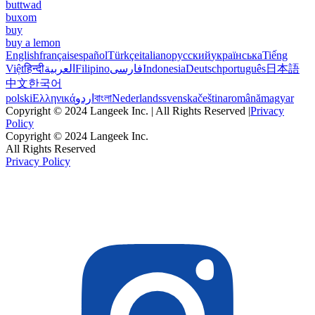
buttwad
buxom
buy
buy a lemon
English
français
español
Türkçe
italiano
русский
українська
Tiếng
Việt
हिन्दी
العربية
Filipino
فارسی
Indonesia
Deutsch
português
日本語
中文
한국어
polski
Ελληνικά
اردو
বাংলা
Nederlands
svenska
čeština
română
magyar
Copyright © 2024 Langeek Inc. | All Rights Reserved |
Privacy
Policy
Copyright © 2024 Langeek Inc.
All Rights Reserved
Privacy Policy