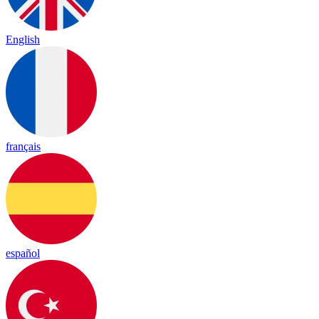
English
français
español