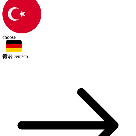
choose
德语
Deutsch