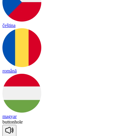
čeština
română
magyar
buttonhole