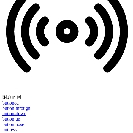
附近的词
buttoned
button-through
button-down
button up
button nose
buttress