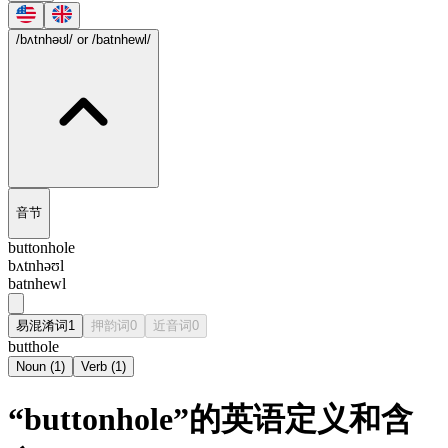
/bʌtnhəʊl/
or /batnhewl/
音节
buttonhole
bʌtnhəʊl
batnhewl
易混淆词
1
押韵词
0
近音词
0
butthole
Noun
(
1
)
Verb
(
1
)
“buttonhole”的英语定义和含