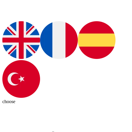
choose