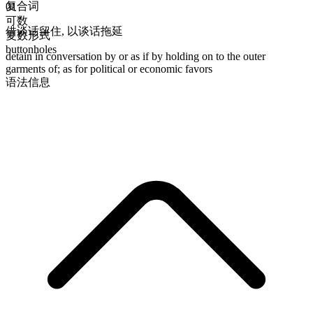
复合词
01
可数
借谈话留住
,
以谈话拖延
复数形式
buttonholes
detain in conversation by or as if by holding on to the outer
garments of; as for political or economic favors
语法信息