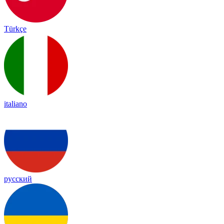
Türkçe
italiano
русский