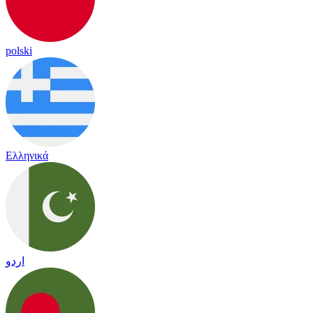
polski
Ελληνικά
اردو