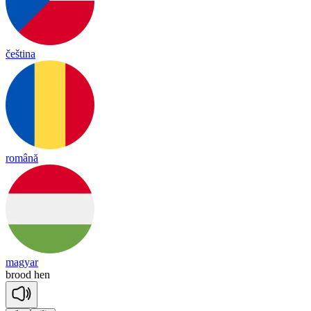
čeština
română
magyar
brood
hen