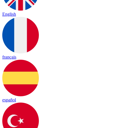
English
français
español