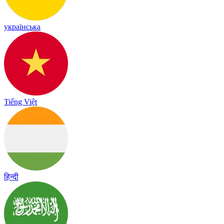
українська
Tiếng Việt
हिन्दी