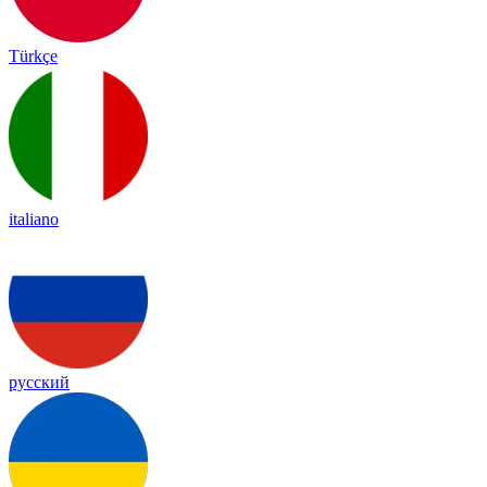
Türkçe
italiano
русский