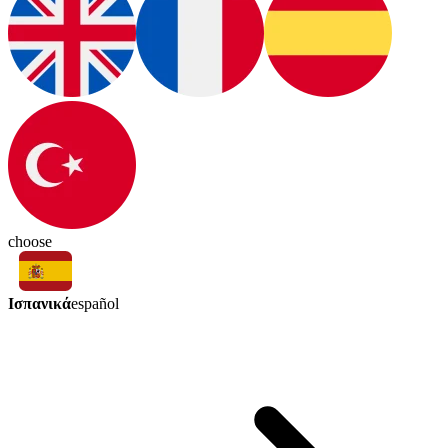
choose
Ισπανικά
español