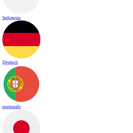
Indonesia
Deutsch
português