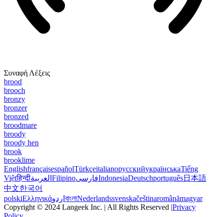
Συναφή Λέξεις
brood
brooch
bronzy
bronzer
bronzed
broodmare
broody
broody hen
brook
brooklime
English
français
español
Türkçe
italiano
русский
українська
Tiếng
Việt
हिन्दी
العربية
Filipino
فارسی
Indonesia
Deutsch
português
日本語
中文
한국어
polski
Ελληνικά
اردو
বাংলা
Nederlands
svenska
čeština
română
magyar
Copyright © 2024 Langeek Inc. | All Rights Reserved |
Privacy
Policy