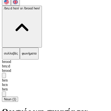
/bru:d hɛn/
or /brood hen/
συλλαβές
φωνήματα
brood
bru:d
brood
hen
hɛn
hen
Noun
(
1
)