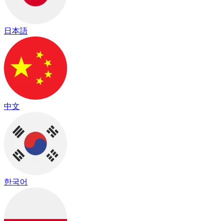
日本語
中文
한국어