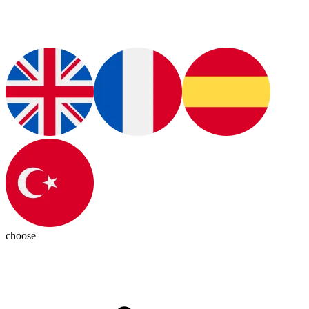
choose