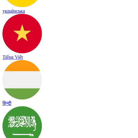
українська
Tiếng Việt
हिन्दी