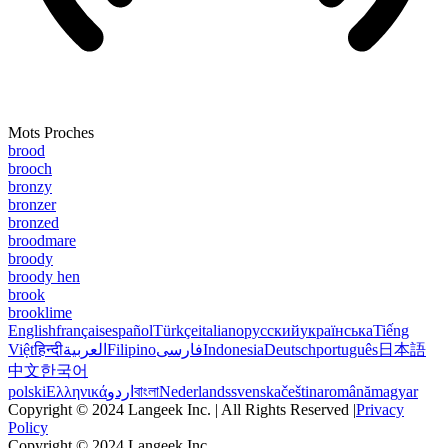
Mots Proches
brood
brooch
bronzy
bronzer
bronzed
broodmare
broody
broody hen
brook
brooklime
English
français
español
Türkçe
italiano
русский
українська
Tiếng
Việt
हिन्दी
العربية
Filipino
فارسی
Indonesia
Deutsch
português
日本語
中文
한국어
polski
Ελληνικά
اردو
বাংলা
Nederlands
svenska
čeština
română
magyar
Copyright © 2024 Langeek Inc. | All Rights Reserved |
Privacy
Policy
Copyright © 2024 Langeek Inc.