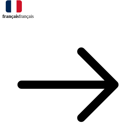
français
français