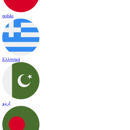
polski
Ελληνικά
اردو