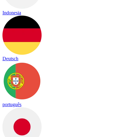
Indonesia
Deutsch
português