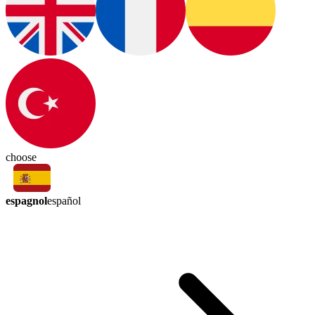
choose
espagnol
español