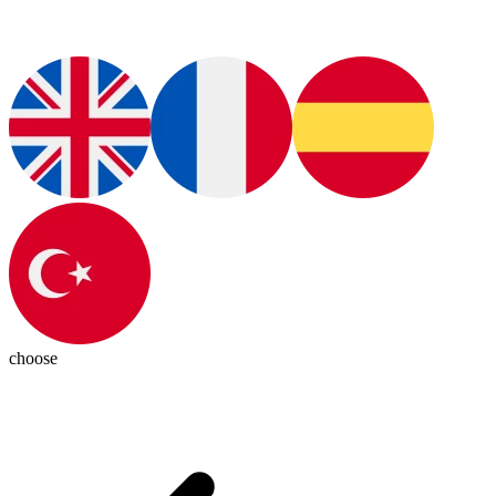
choose