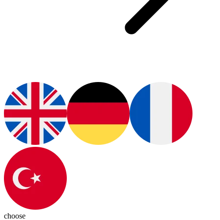
choose