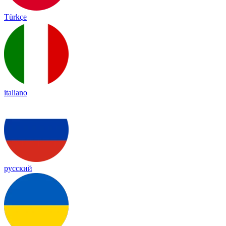
Türkçe
italiano
русский