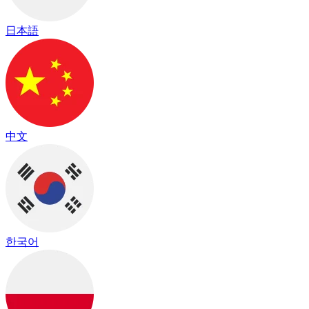
日本語
中文
한국어