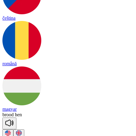
čeština
română
magyar
brood
hen