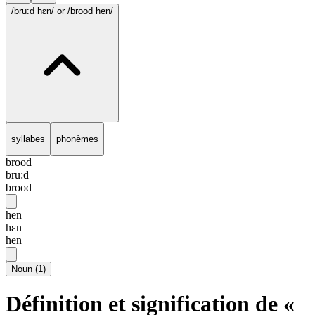
/bru:d hɛn/
or /brood hen/
syllabes
phonèmes
brood
bru:d
brood
hen
hɛn
hen
Noun
(
1
)
Définition et signification de «