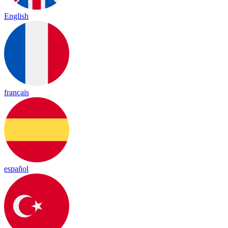
English
français
español