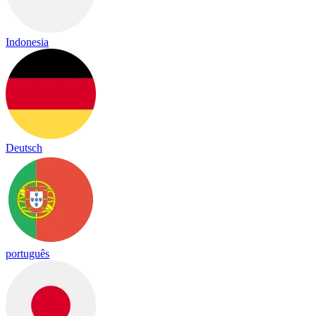
Indonesia
Deutsch
português