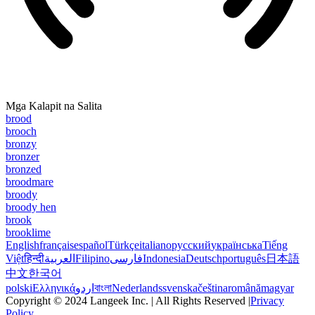
Mga Kalapit na Salita
brood
brooch
bronzy
bronzer
bronzed
broodmare
broody
broody hen
brook
brooklime
English
français
español
Türkçe
italiano
русский
українська
Tiếng
Việt
हिन्दी
العربية
Filipino
فارسی
Indonesia
Deutsch
português
日本語
中文
한국어
polski
Ελληνικά
اردو
বাংলা
Nederlands
svenska
čeština
română
magyar
Copyright © 2024 Langeek Inc. | All Rights Reserved |
Privacy
Policy