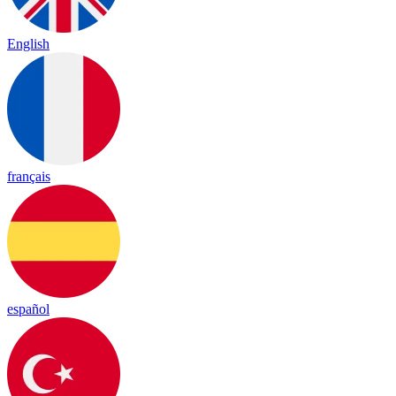
English
français
español