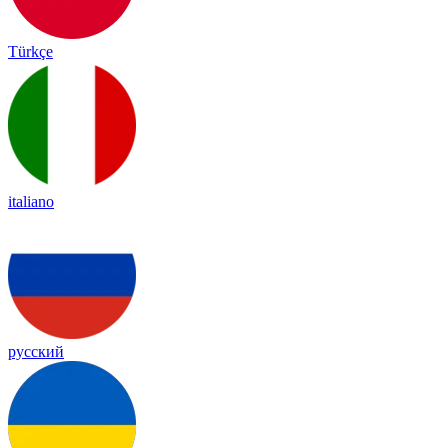
Türkçe
italiano
русский