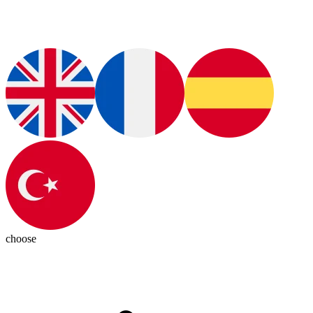
choose