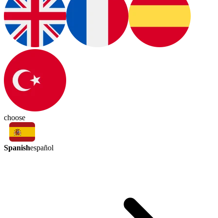
choose
Spanish
español