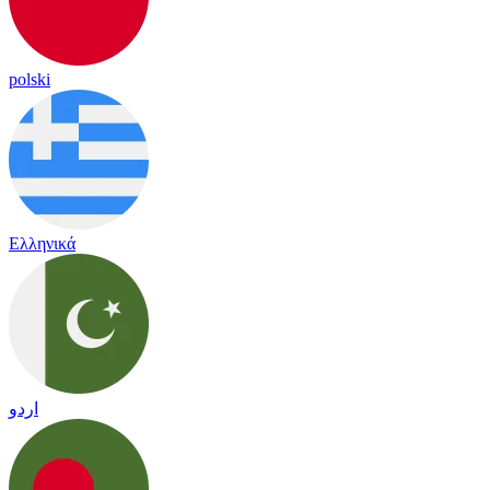
polski
Ελληνικά
اردو