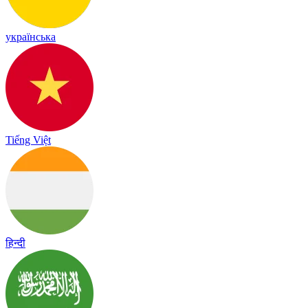
українська
Tiếng Việt
हिन्दी