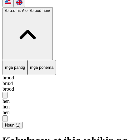
/bru:d hɛn/
or /brood hen/
mga pantig
mga ponema
brood
bru:d
brood
hen
hɛn
hen
Noun
(
1
)