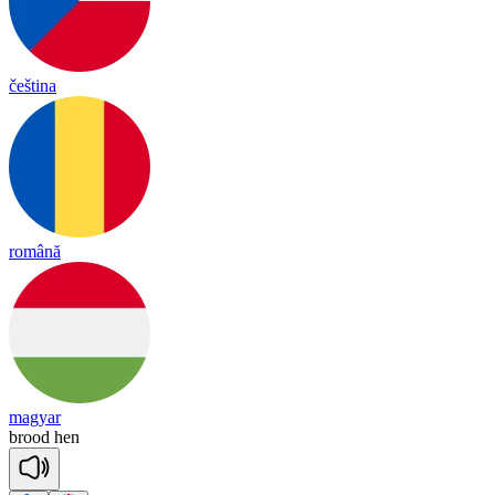
čeština
română
magyar
brood
hen