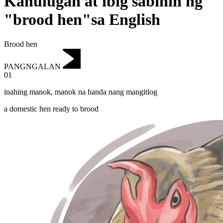
Kahulugan at ibig sabihin ng
"brood hen"sa English
Brood hen
PANGNGALAN
01
inahing manok
,
manok na handa nang mangitlog
a domestic hen ready to brood