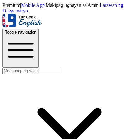
Premium
|
Mobile App
|
Makipag-ugnayan sa Amin
|
Larawan ng
Diksyunaryo
Toggle navigation