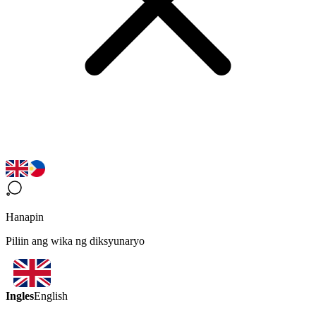
Hanapin
Piliin ang wika ng diksyunaryo
Ingles
English