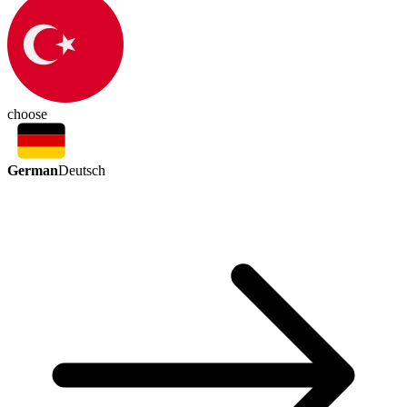
choose
German
Deutsch