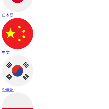
日本語
中文
한국어