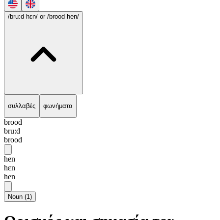
/bru:d hɛn/
or /brood hen/
συλλαβές
φωνήματα
brood
bru:d
brood
hen
hɛn
hen
Noun
(
1
)