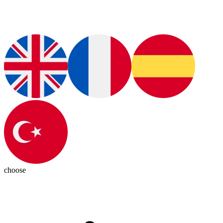
choose