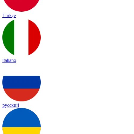
Türkçe
italiano
русский