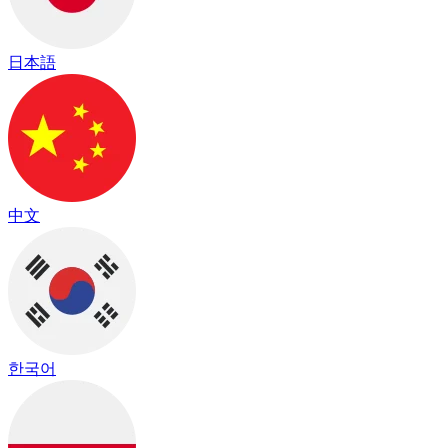
日本語
中文
한국어