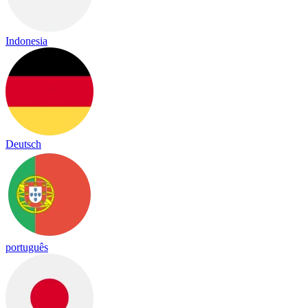
Indonesia
Deutsch
português