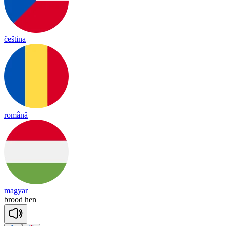
čeština
română
magyar
brood
hen