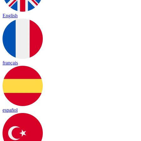
English
français
español