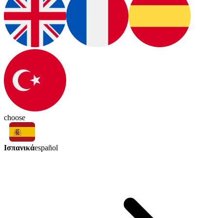
choose
Ισπανικά
español