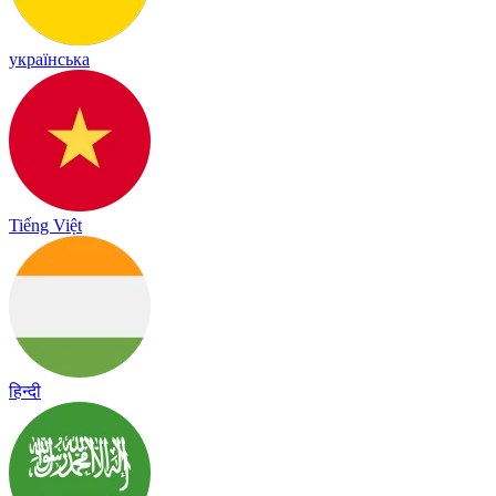
українська
Tiếng Việt
हिन्दी