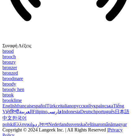
Συναφή Λέξεις
brood
brooch
bronzy
bronzer
bronzed
broodmare
broody
broody hen
brook
brooklime
English
français
español
Türkçe
italiano
русский
українська
Tiếng
Việt
हिन्दी
العربية
Filipino
فارسی
Indonesia
Deutsch
português
日本語
中文
한국어
polski
Ελληνικά
اردو
বাংলা
Nederlands
svenska
čeština
română
magyar
Copyright © 2024 Langeek Inc. | All Rights Reserved |
Privacy
Policy