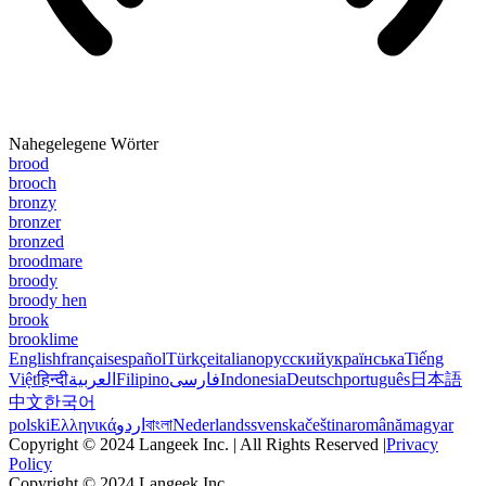
Nahegelegene Wörter
brood
brooch
bronzy
bronzer
bronzed
broodmare
broody
broody hen
brook
brooklime
English
français
español
Türkçe
italiano
русский
українська
Tiếng
Việt
हिन्दी
العربية
Filipino
فارسی
Indonesia
Deutsch
português
日本語
中文
한국어
polski
Ελληνικά
اردو
বাংলা
Nederlands
svenska
čeština
română
magyar
Copyright © 2024 Langeek Inc. | All Rights Reserved |
Privacy
Policy
Copyright © 2024 Langeek Inc.