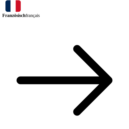
Französisch
français