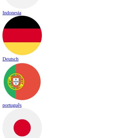
Indonesia
Deutsch
português