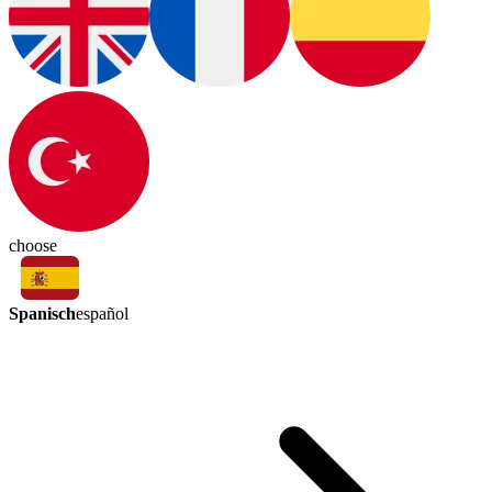
choose
Spanisch
español