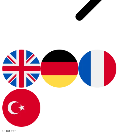
choose