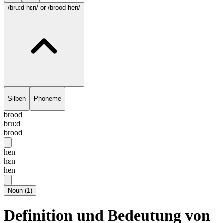
/bru:d hɛn/
or /brood hen/
Silben
Phoneme
brood
bru:d
brood
hen
hɛn
hen
Noun
(
1
)
Definition und Bedeutung von