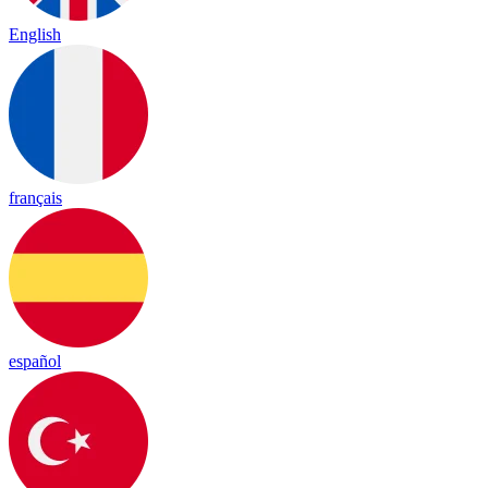
English
français
español