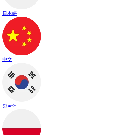
日本語
中文
한국어