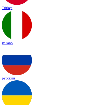
Türkçe
italiano
русский