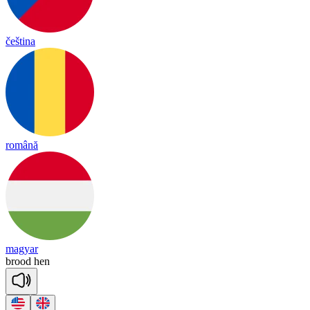
čeština
română
magyar
brood
hen