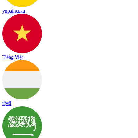
українська
Tiếng Việt
हिन्दी