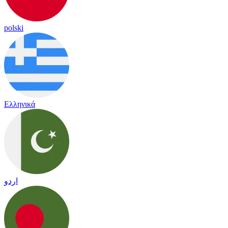
polski
Ελληνικά
اردو