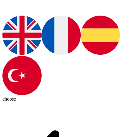
choose