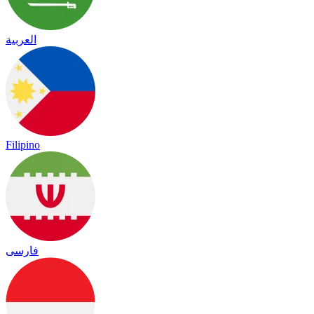
العربية
Filipino
فارسی