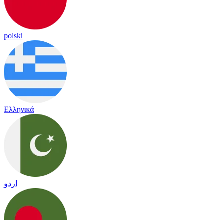
polski
Ελληνικά
اردو