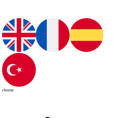
choose