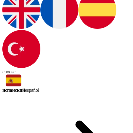
choose
испанский
español