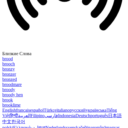
Близкие Слова
brood
brooch
bronzy
bronzer
bronzed
broodmare
broody
broody hen
brook
brooklime
English
français
español
Türkçe
italiano
русский
українська
Tiếng
Việt
हिन्दी
العربية
Filipino
فارسی
Indonesia
Deutsch
português
日本語
中文
한국어
polski
Ελληνικά
اردو
বাংলা
Nederlands
svenska
čeština
română
magyar