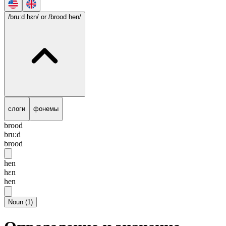
/bru:d hɛn/
or /brood hen/
слоги
фонемы
brood
bru:d
brood
hen
hɛn
hen
Noun
(
1
)