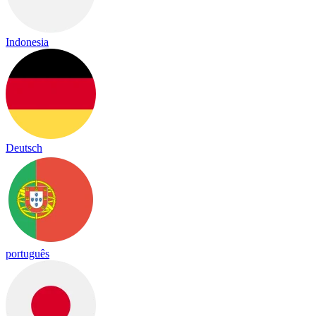
Indonesia
Deutsch
português