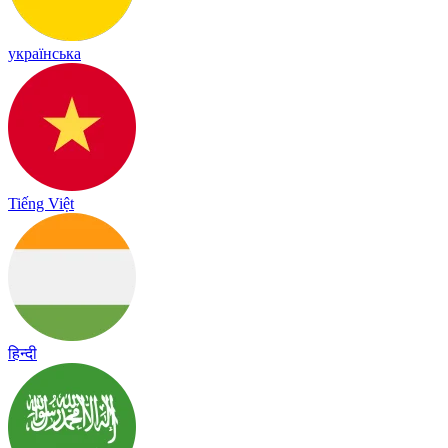
українська
Tiếng Việt
हिन्दी