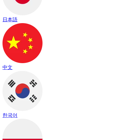
日本語
中文
한국어