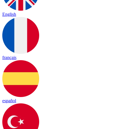
English
français
español