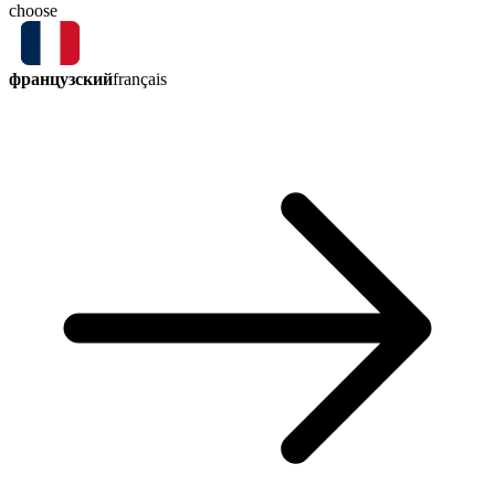
choose
французский
français