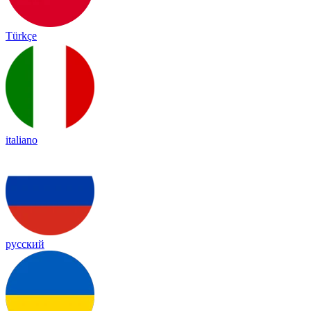
Türkçe
italiano
русский