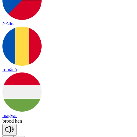
čeština
română
magyar
brood
hen