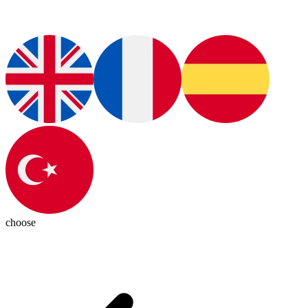
choose