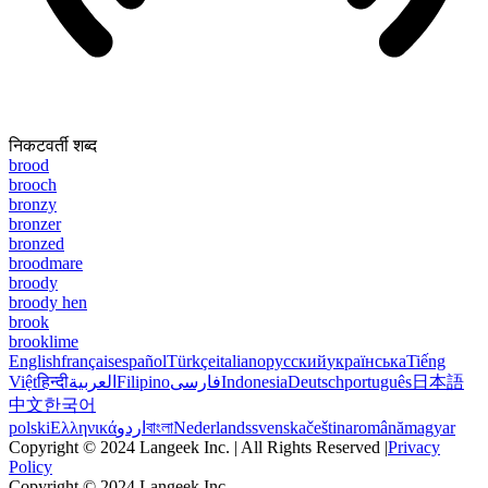
निकटवर्ती शब्द
brood
brooch
bronzy
bronzer
bronzed
broodmare
broody
broody hen
brook
brooklime
English
français
español
Türkçe
italiano
русский
українська
Tiếng
Việt
हिन्दी
العربية
Filipino
فارسی
Indonesia
Deutsch
português
日本語
中文
한국어
polski
Ελληνικά
اردو
বাংলা
Nederlands
svenska
čeština
română
magyar
Copyright © 2024 Langeek Inc. | All Rights Reserved |
Privacy
Policy
Copyright © 2024 Langeek Inc.