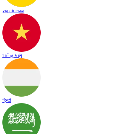
українська
Tiếng Việt
हिन्दी