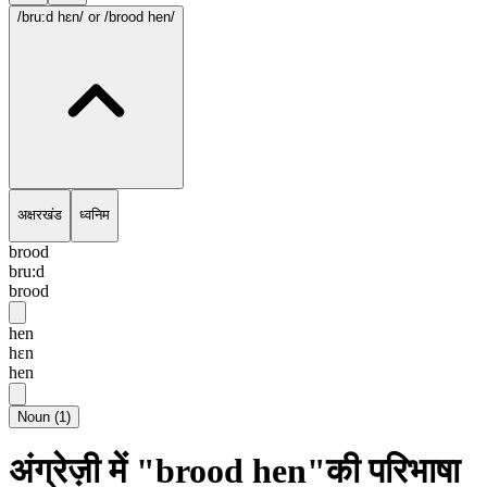
/bru:d hɛn/
or /brood hen/
अक्षरखंड
ध्वनिम
brood
bru:d
brood
hen
hɛn
hen
Noun
(
1
)
अंग्रेज़ी में "brood hen"की परिभाषा