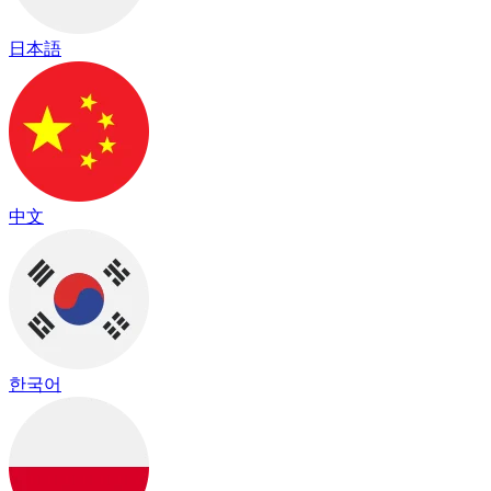
日本語
中文
한국어