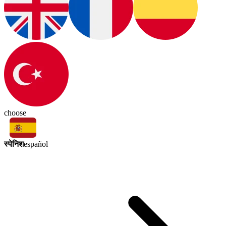
choose
स्पेनिश
español