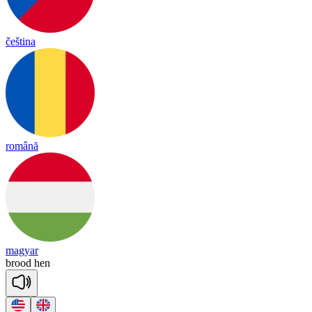
čeština
română
magyar
brood
hen