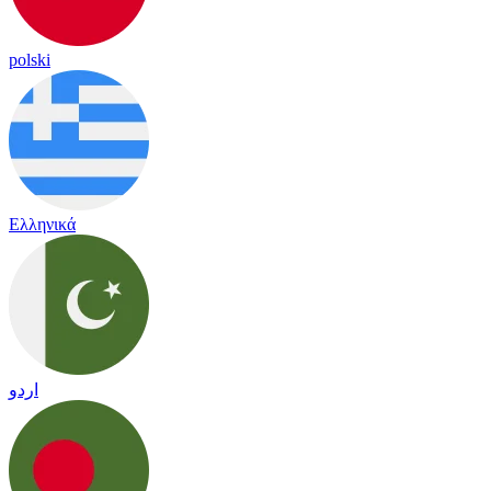
polski
Ελληνικά
اردو