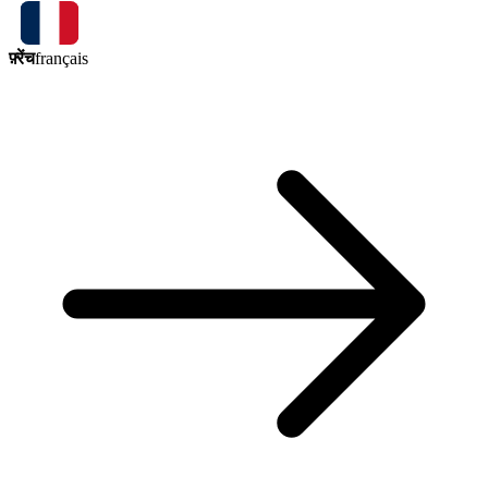
फ़्रेंच
français