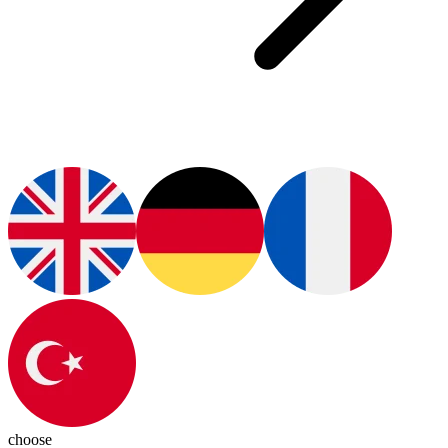
choose