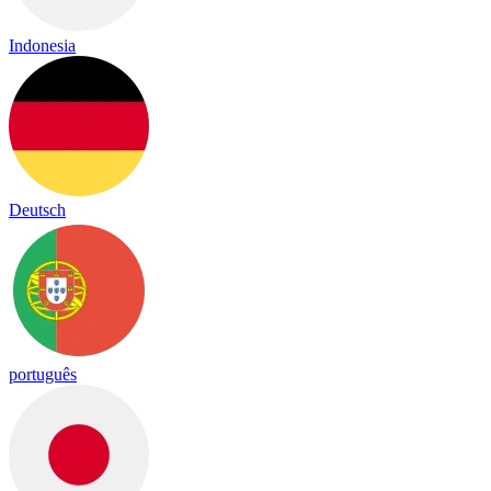
Indonesia
Deutsch
português