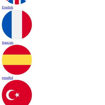
English
français
español