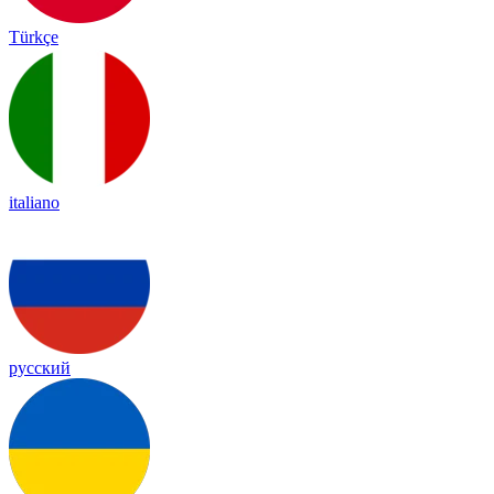
Türkçe
italiano
русский