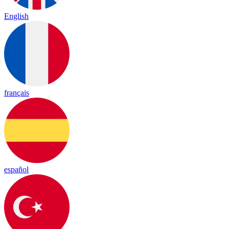
English
français
español