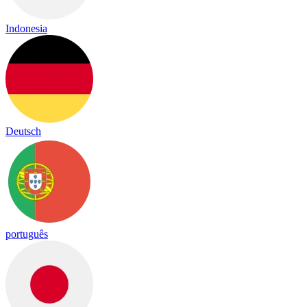
Indonesia
Deutsch
português