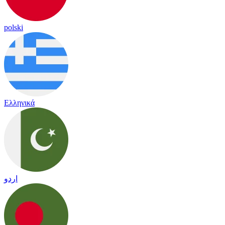
polski
Ελληνικά
اردو