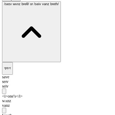
/seɪv wʌnz breθ/
or /seiv vanz breth/
শব্দাংশ
save
seɪv
seiv
<i>one's</i>
wʌnz
vanz