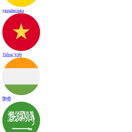
українська
Tiếng Việt
हिन्दी