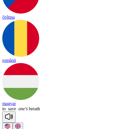
čeština
română
magyar
to
save
one's
breath