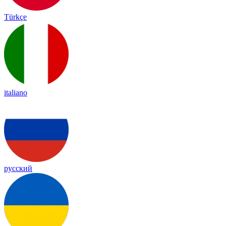
Türkçe
italiano
русский