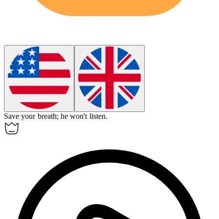
Save your breath; he won't listen.