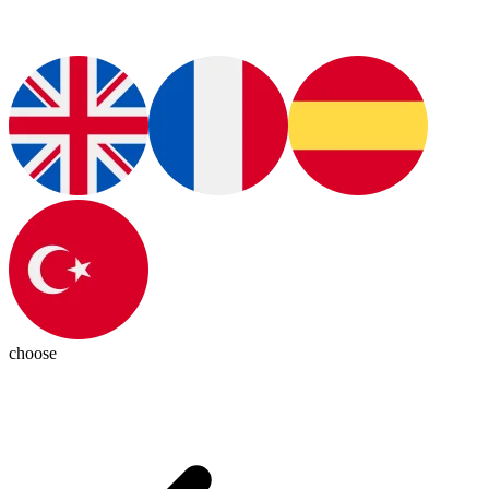
choose