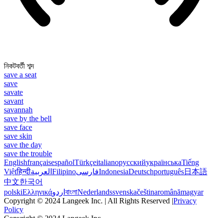
নিকটবর্তী শব্দ
save a seat
save
savate
savant
savannah
save by the bell
save face
save skin
save the day
save the trouble
English
français
español
Türkçe
italiano
русский
українська
Tiếng
Việt
हिन्दी
العربية
Filipino
فارسی
Indonesia
Deutsch
português
日本語
中文
한국어
polski
Ελληνικά
اردو
বাংলা
Nederlands
svenska
čeština
română
magyar
Copyright © 2024 Langeek Inc. | All Rights Reserved |
Privacy
Policy