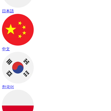
日本語
中文
한국어