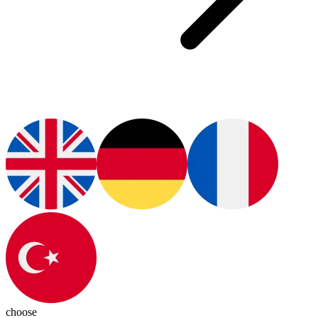
choose