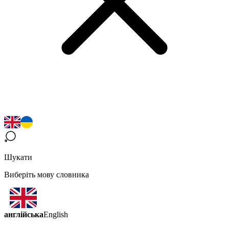
Шукати
Виберіть мову словника
англійська
English