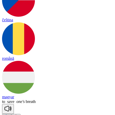
čeština
română
magyar
to
save
one's
breath