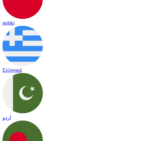
polski
Ελληνικά
اردو