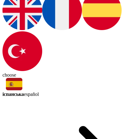
choose
іспанська
español