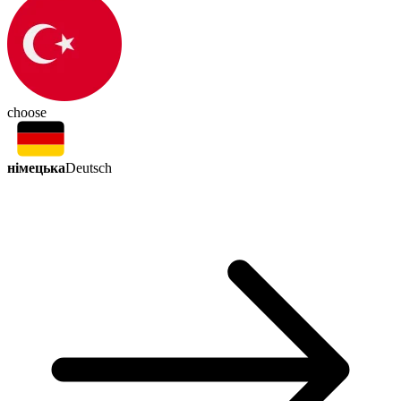
choose
німецька
Deutsch