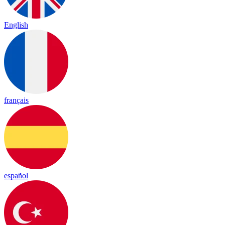
English
français
español