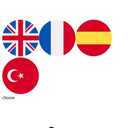
choose