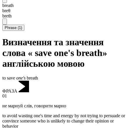
breath
breθ
breth
Phrase
(
1
)
Визначення та значення
слова « save one's breath»
англійською мовою
to save
one's
breath
ФРАЗА
01
не марнуй слів
,
говорити марно
to avoid wasting one's time and energy by not trying to persuade or
convince someone who is unlikely to change their opinion or
behavior