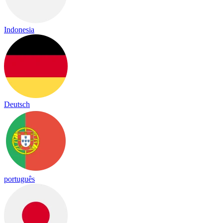
Indonesia
Deutsch
português