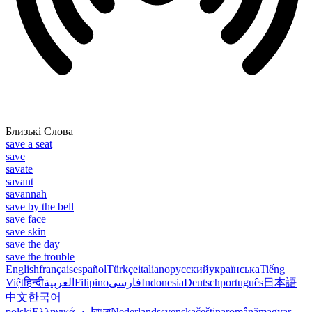
Близькі Слова
save a seat
save
savate
savant
savannah
save by the bell
save face
save skin
save the day
save the trouble
English
français
español
Türkçe
italiano
русский
українська
Tiếng
Việt
हिन्दी
العربية
Filipino
فارسی
Indonesia
Deutsch
português
日本語
中文
한국어
polski
Ελληνικά
اردو
বাংলা
Nederlands
svenska
čeština
română
magyar