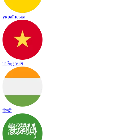
українська
Tiếng Việt
हिन्दी