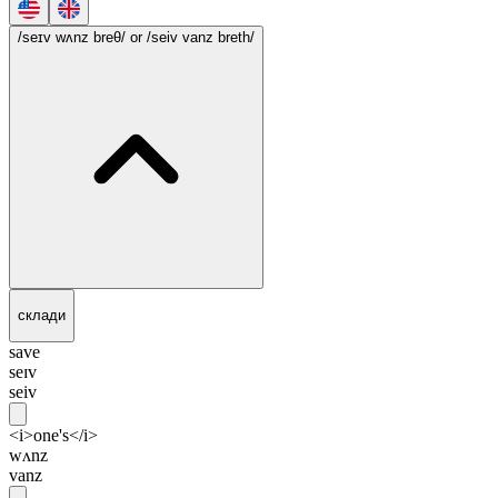
/seɪv wʌnz breθ/
or /seiv vanz breth/
склади
save
seɪv
seiv
<i>one's</i>
wʌnz
vanz