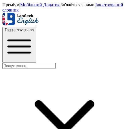
Преміум
|
Мобільний Додаток
|
Зв'яжіться з нами
|
Ілюстрований
словник
Toggle navigation