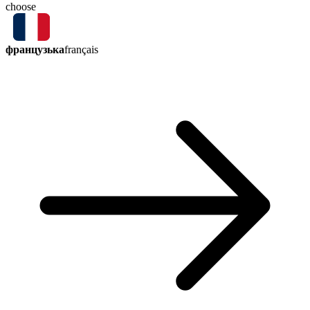
choose
французька
français