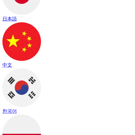
日本語
中文
한국어