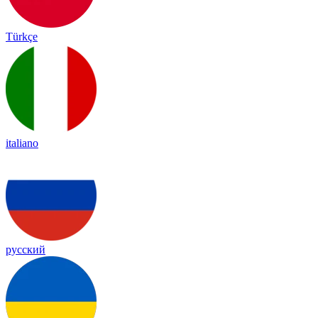
Türkçe
italiano
русский