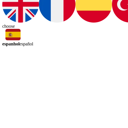
choose
espanhol
español