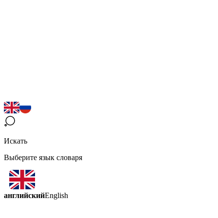
Искать
Выберите язык словаря
английский
English