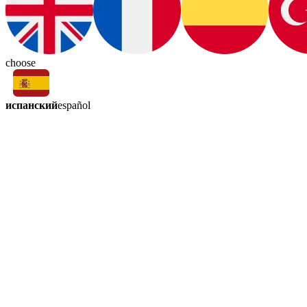
choose
испанский
español