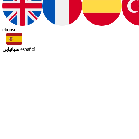
choose
اسپانیایی
español