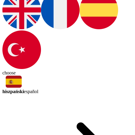
choose
hiszpański
español