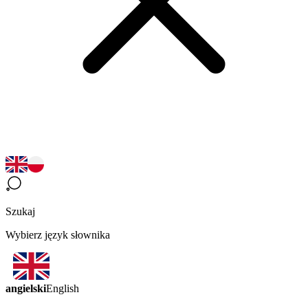
Szukaj
Wybierz język słownika
angielski
English