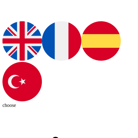
choose