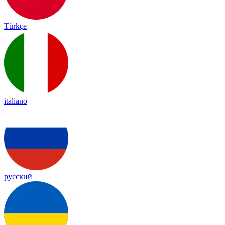
Türkçe
italiano
русский