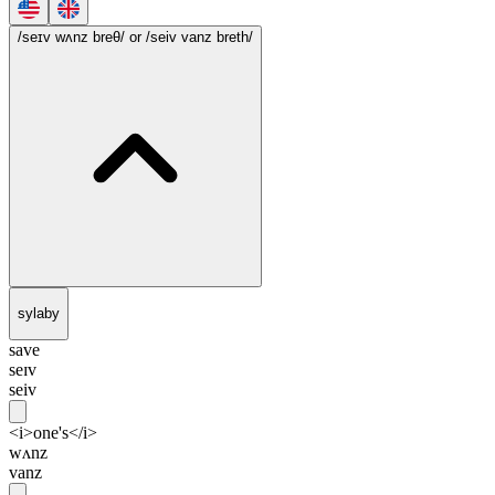
/seɪv wʌnz breθ/
or /seiv vanz breth/
sylaby
save
seɪv
seiv
<i>one's</i>
wʌnz
vanz