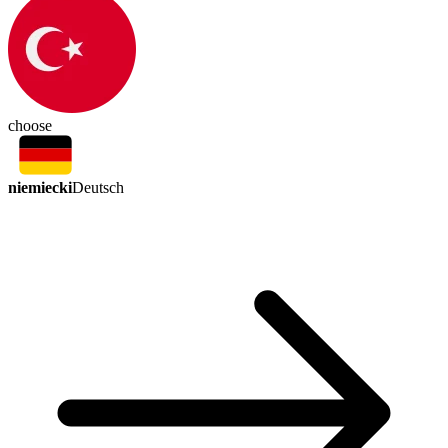
choose
niemiecki
Deutsch