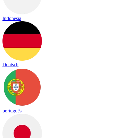
Indonesia
Deutsch
português