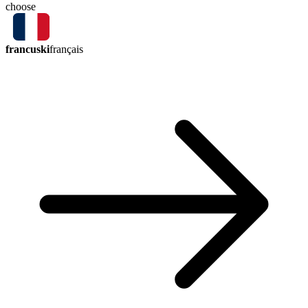
choose
francuski
français