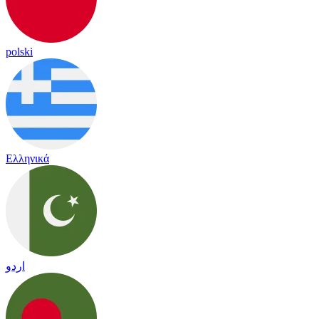
polski
Ελληνικά
اردو