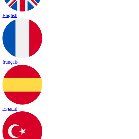
English
français
español