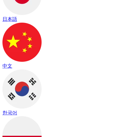
日本語
中文
한국어