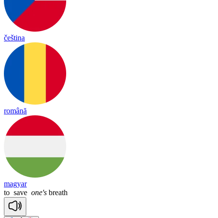
čeština
română
magyar
to
save
one's
breath