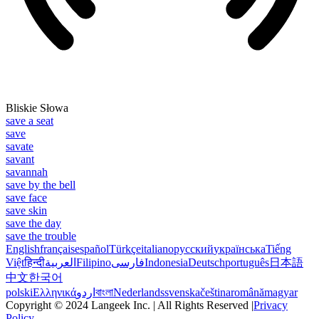
Bliskie Słowa
save a seat
save
savate
savant
savannah
save by the bell
save face
save skin
save the day
save the trouble
English
français
español
Türkçe
italiano
русский
українська
Tiếng
Việt
हिन्दी
العربية
Filipino
فارسی
Indonesia
Deutsch
português
日本語
中文
한국어
polski
Ελληνικά
اردو
বাংলা
Nederlands
svenska
čeština
română
magyar
Copyright © 2024 Langeek Inc. | All Rights Reserved |
Privacy
Policy