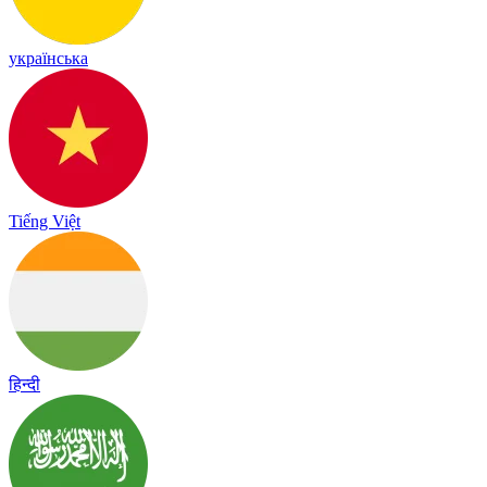
українська
Tiếng Việt
हिन्दी