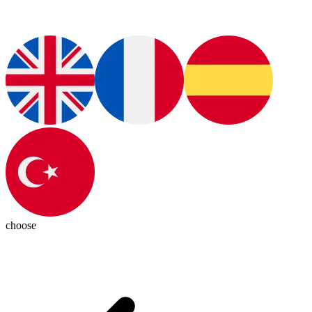
choose