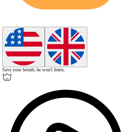
Save your breath; he won't listen.