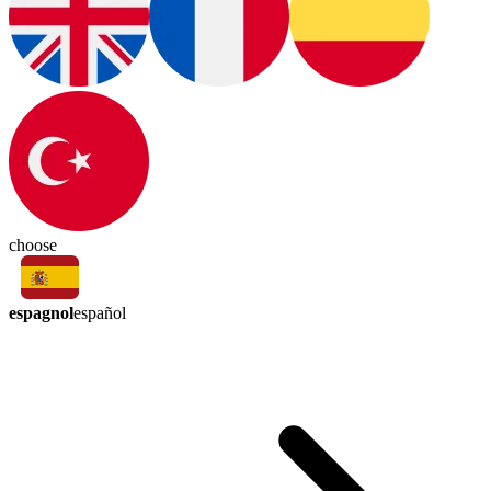
choose
espagnol
español