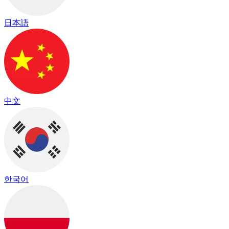
日本語
中文
한국어