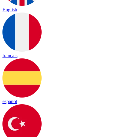
English
français
español