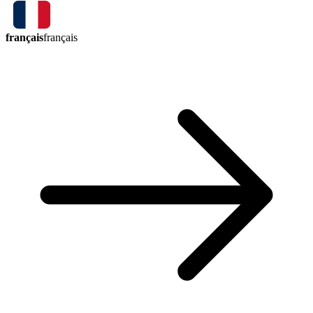
français
français