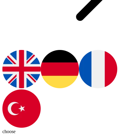
choose