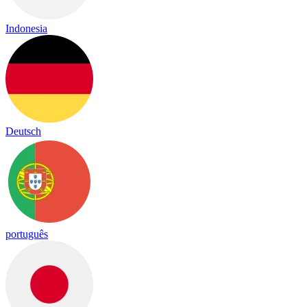
Indonesia
Deutsch
português