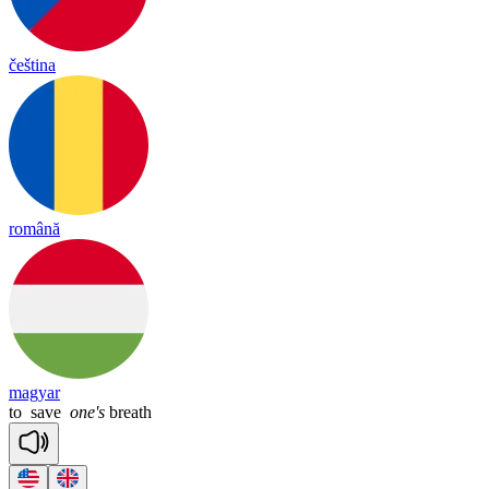
čeština
română
magyar
to
save
one's
breath