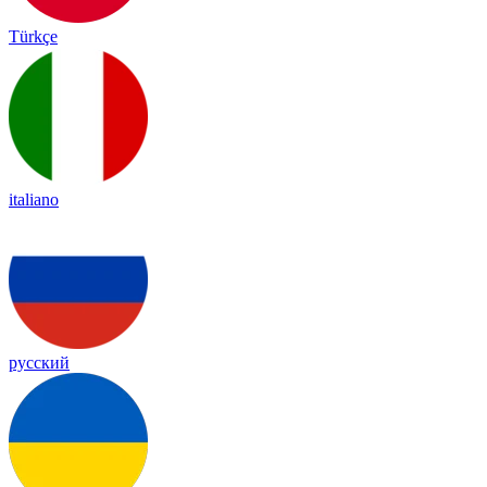
Türkçe
italiano
русский