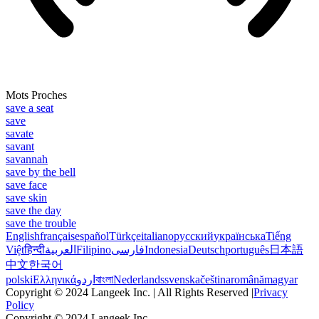
Mots Proches
save a seat
save
savate
savant
savannah
save by the bell
save face
save skin
save the day
save the trouble
English
français
español
Türkçe
italiano
русский
українська
Tiếng
Việt
हिन्दी
العربية
Filipino
فارسی
Indonesia
Deutsch
português
日本語
中文
한국어
polski
Ελληνικά
اردو
বাংলা
Nederlands
svenska
čeština
română
magyar
Copyright © 2024 Langeek Inc. | All Rights Reserved |
Privacy
Policy
Copyright © 2024 Langeek Inc.