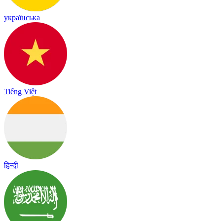
українська
Tiếng Việt
हिन्दी