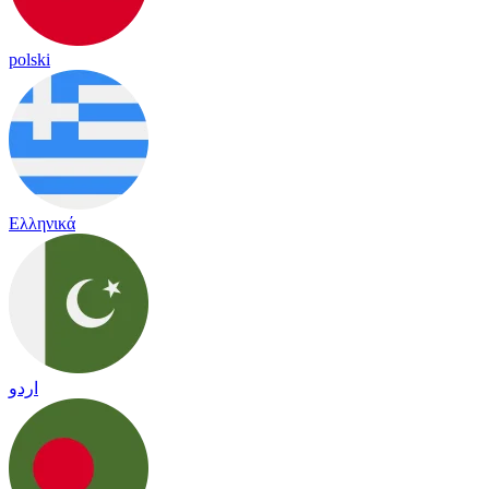
polski
Ελληνικά
اردو