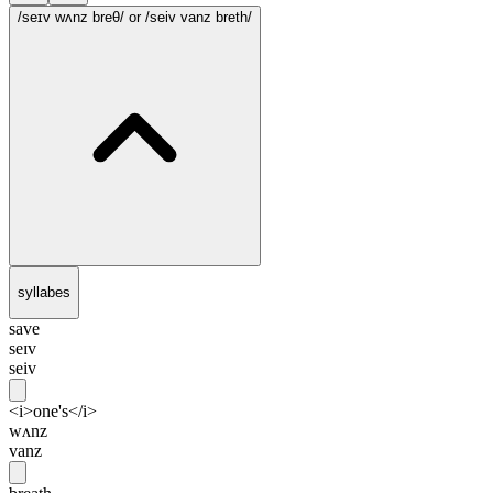
/seɪv wʌnz breθ/
or /seiv vanz breth/
syllabes
save
seɪv
seiv
<i>one's</i>
wʌnz
vanz