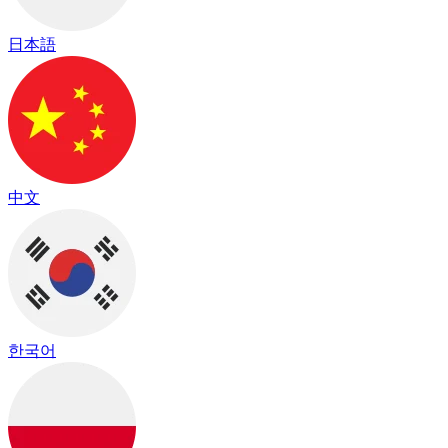
日本語
中文
한국어