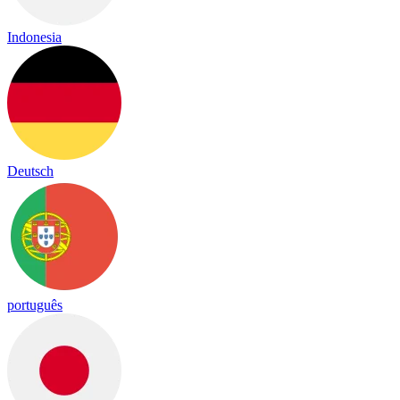
Indonesia
Deutsch
português