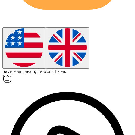
Save your breath; he won't listen.