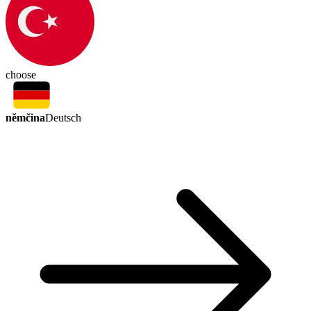
choose
němčina
Deutsch