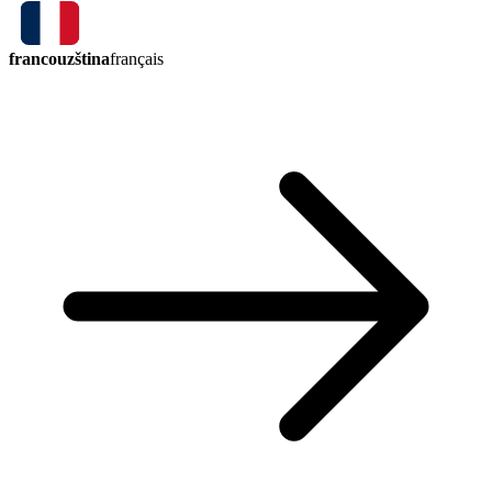
francouzština
français