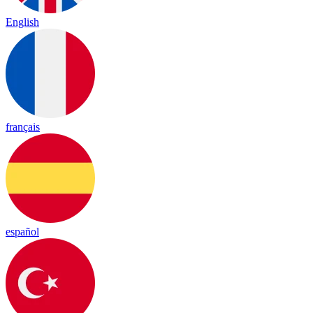
English
français
español