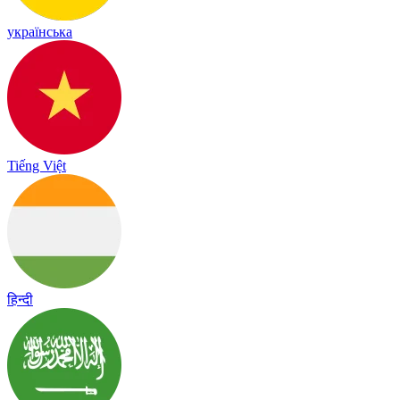
українська
Tiếng Việt
हिन्दी