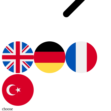
choose