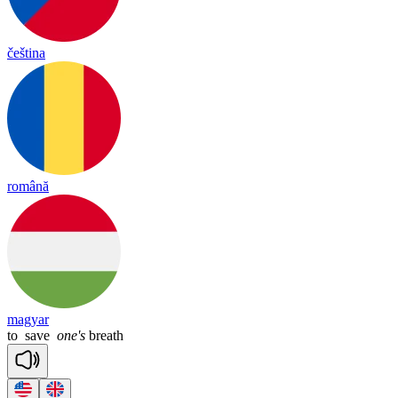
čeština
română
magyar
to
save
one's
breath