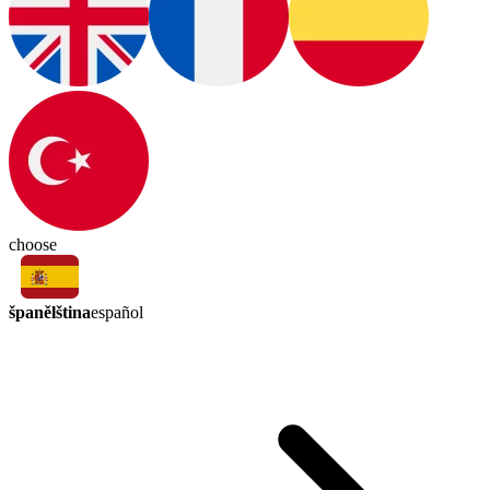
choose
španělština
español