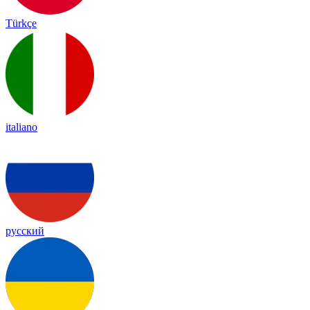
Türkçe
italiano
русский