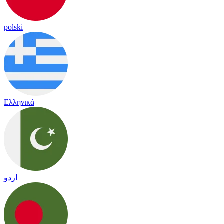
polski
Ελληνικά
اردو