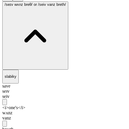
/seɪv wʌnz breθ/
or /seiv vanz breth/
slabiky
save
seɪv
seiv
<i>one's</i>
wʌnz
vanz