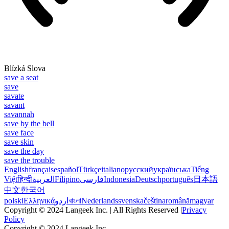
Blízká Slova
save a seat
save
savate
savant
savannah
save by the bell
save face
save skin
save the day
save the trouble
English
français
español
Türkçe
italiano
русский
українська
Tiếng
Việt
हिन्दी
العربية
Filipino
فارسی
Indonesia
Deutsch
português
日本語
中文
한국어
polski
Ελληνικά
اردو
বাংলা
Nederlands
svenska
čeština
română
magyar
Copyright © 2024 Langeek Inc. | All Rights Reserved |
Privacy
Policy
Copyright © 2024 Langeek Inc.