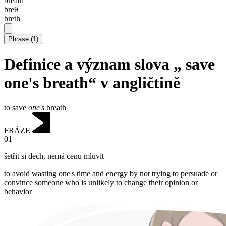
breath
breθ
breth
Phrase
(
1
)
Definice a význam slova „ save
one's breath“ v angličtině
to save
one's
breath
FRÁZE
01
šetřit si dech
,
nemá cenu mluvit
to avoid wasting one's time and energy by not trying to persuade or
convince someone who is unlikely to change their opinion or
behavior