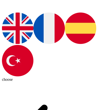
choose