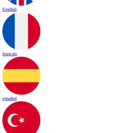
English
français
español