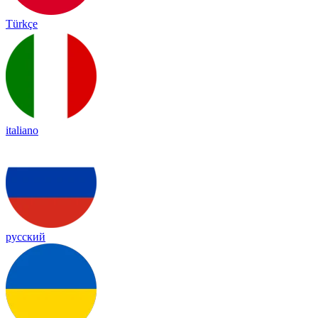
Türkçe
italiano
русский