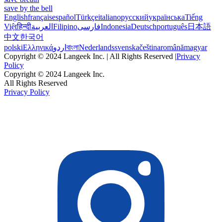
save by the bell
English
français
español
Türkçe
italiano
русский
українська
Tiếng
Việt
हिन्दी
العربية
Filipino
فارسی
Indonesia
Deutsch
português
日本語
中文
한국어
polski
Ελληνικά
اردو
বাংলা
Nederlands
svenska
čeština
română
magyar
Copyright © 2024 Langeek Inc. | All Rights Reserved |
Privacy
Policy
Copyright © 2024 Langeek Inc.
All Rights Reserved
Privacy Policy