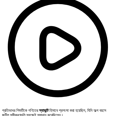
প্রতিভাধর শিশুটিকে গণিতের
স্যাভান্ট
হিসাবে প্রশংসা করা হয়েছিল, যিনি অল্প বয়সে
জটিল সমীকরণগুলি সহজেই সমাধান করেছিলেন।