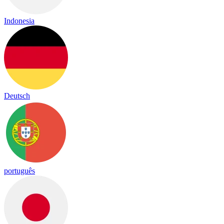
Indonesia
Deutsch
português