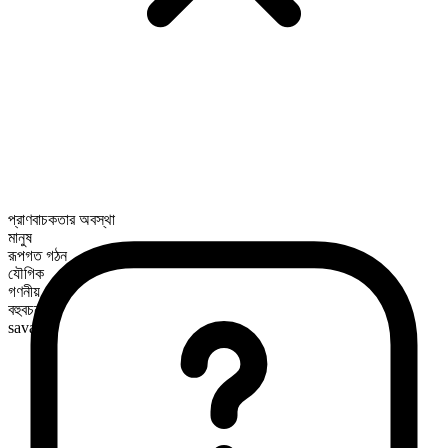
প্রাণবাচকতার অবস্থা
মানুষ
রূপগত গঠন
যৌগিক
গণনীয়
বহুবচন রূপ
savants