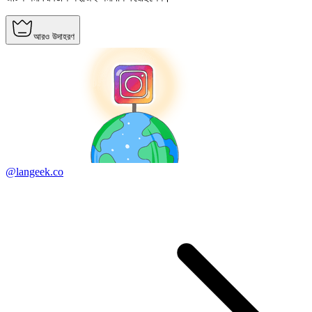
আরও উদাহরণ
@langeek.co