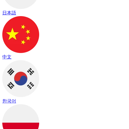
日本語
中文
한국어