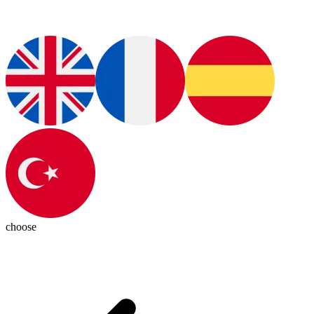
choose