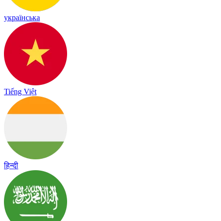
українська
Tiếng Việt
हिन्दी