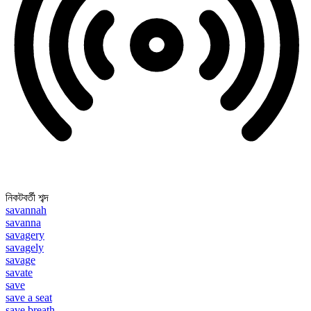
নিকটবর্তী শব্দ
savannah
savanna
savagery
savagely
savage
savate
save
save a seat
save breath