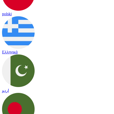
polski
Ελληνικά
اردو