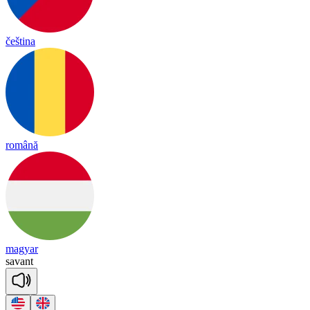
čeština
română
magyar
sa
vant