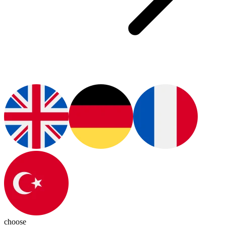
choose