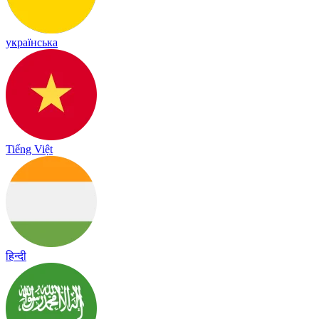
українська
Tiếng Việt
हिन्दी