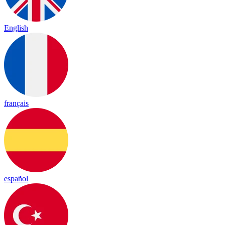
English
français
español