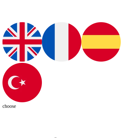
choose