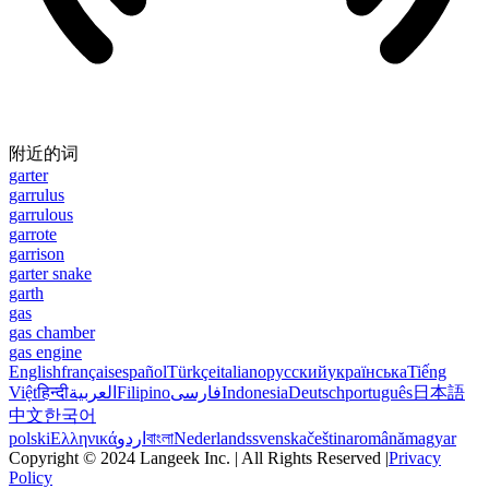
附近的词
garter
garrulus
garrulous
garrote
garrison
garter snake
garth
gas
gas chamber
gas engine
English
français
español
Türkçe
italiano
русский
українська
Tiếng
Việt
हिन्दी
العربية
Filipino
فارسی
Indonesia
Deutsch
português
日本語
中文
한국어
polski
Ελληνικά
اردو
বাংলা
Nederlands
svenska
čeština
română
magyar
Copyright © 2024 Langeek Inc. | All Rights Reserved |
Privacy
Policy