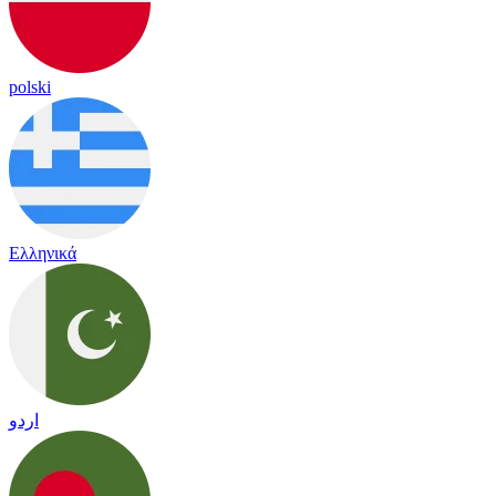
polski
Ελληνικά
اردو