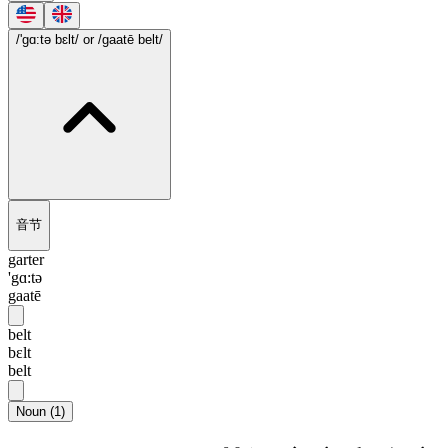
/'gɑ:tə bɛlt/
or /gaatē belt/
音节
garter
'gɑ:tə
gaatē
belt
bɛlt
belt
Noun
(
1
)