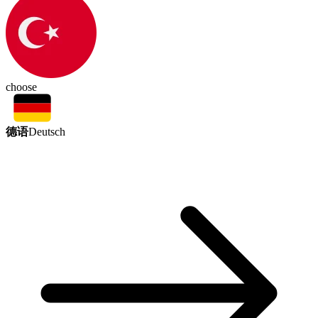
choose
德语
Deutsch