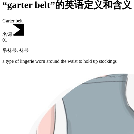
“garter belt”的英语定义和含义
Garter belt
名词
01
吊袜带
,
袜带
a type of lingerie worn around the waist to hold up stockings