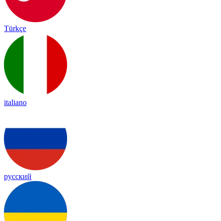
Türkçe
italiano
русский