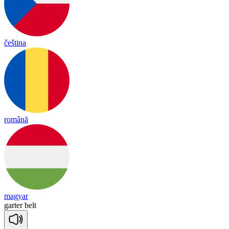
čeština
română
magyar
garter
belt