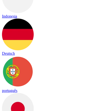
Indonesia
Deutsch
português