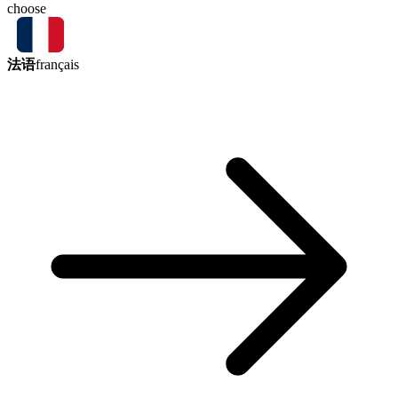
choose
法语
français