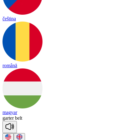
čeština
română
magyar
garter
belt