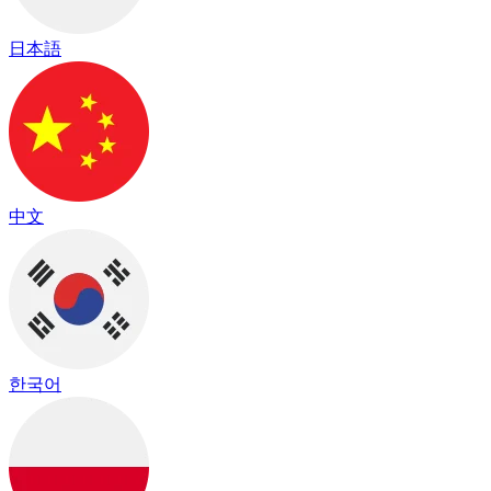
日本語
中文
한국어