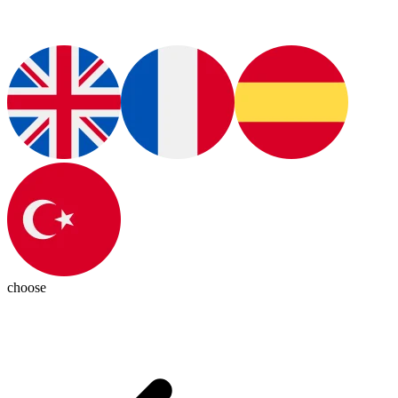
choose