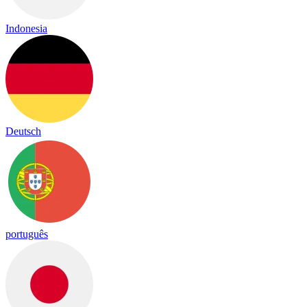
Indonesia
Deutsch
português