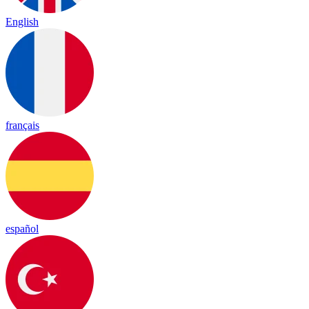
English
français
español