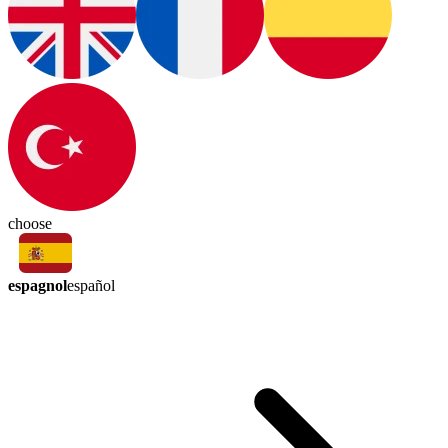
choose
espagnol
español