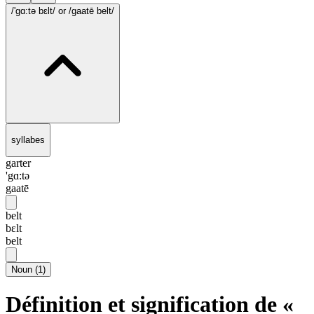
/'gɑ:tə bɛlt/
or /gaatē belt/
syllabes
garter
'gɑ:tə
gaatē
belt
bɛlt
belt
Noun
(
1
)
Définition et signification de «