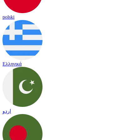
polski
Ελληνικά
اردو