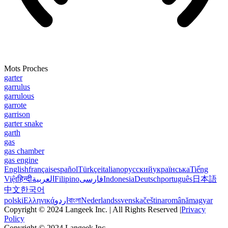
Mots Proches
garter
garrulus
garrulous
garrote
garrison
garter snake
garth
gas
gas chamber
gas engine
English
français
español
Türkçe
italiano
русский
українська
Tiếng
Việt
हिन्दी
العربية
Filipino
فارسی
Indonesia
Deutsch
português
日本語
中文
한국어
polski
Ελληνικά
اردو
বাংলা
Nederlands
svenska
čeština
română
magyar
Copyright © 2024 Langeek Inc. | All Rights Reserved |
Privacy
Policy
Copyright © 2024 Langeek Inc.