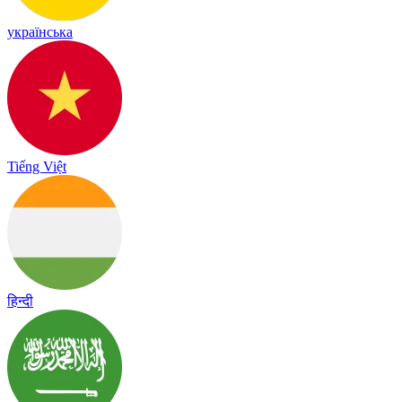
українська
Tiếng Việt
हिन्दी