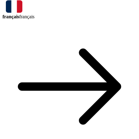
français
français