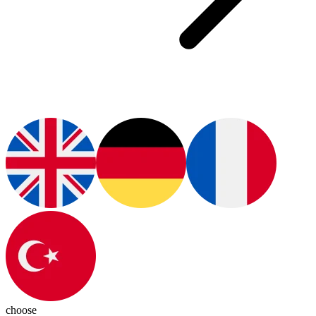
choose