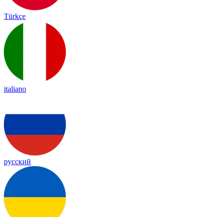
Türkçe
italiano
русский