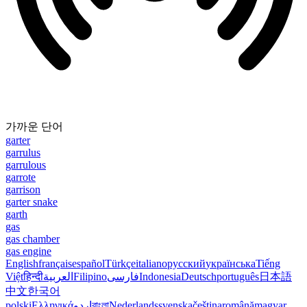
가까운 단어
garter
garrulus
garrulous
garrote
garrison
garter snake
garth
gas
gas chamber
gas engine
English
français
español
Türkçe
italiano
русский
українська
Tiếng
Việt
हिन्दी
العربية
Filipino
فارسی
Indonesia
Deutsch
português
日本語
中文
한국어
polski
Ελληνικά
اردو
বাংলা
Nederlands
svenska
čeština
română
magyar