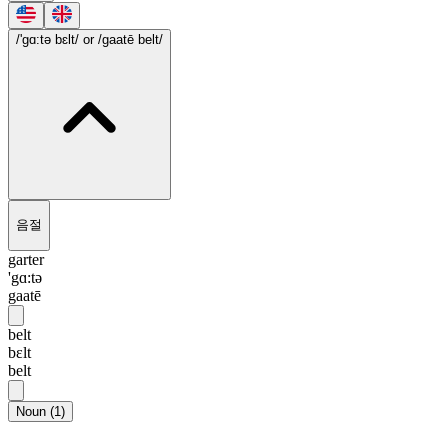
/'gɑ:tə bɛlt/
or /gaatē belt/
음절
garter
'gɑ:tə
gaatē
belt
bɛlt
belt
Noun
(
1
)