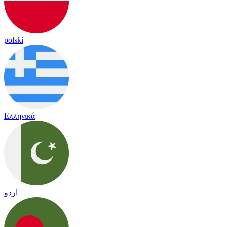
polski
Ελληνικά
اردو