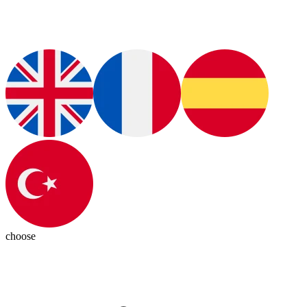
choose