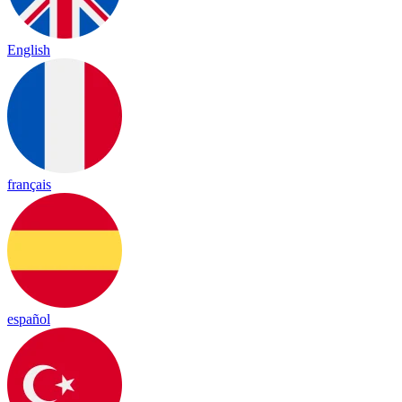
English
français
español