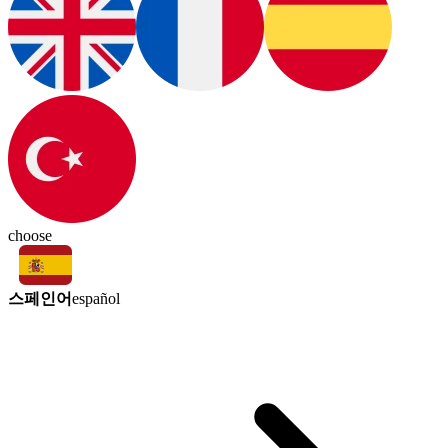
choose
스페인어
español