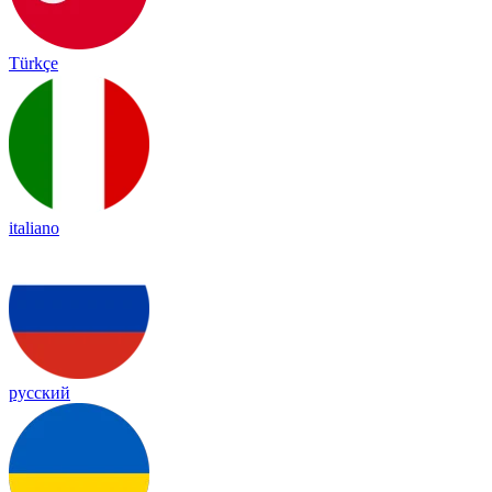
Türkçe
italiano
русский