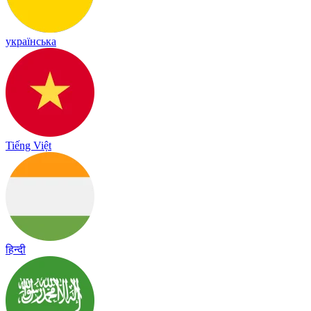
українська
Tiếng Việt
हिन्दी