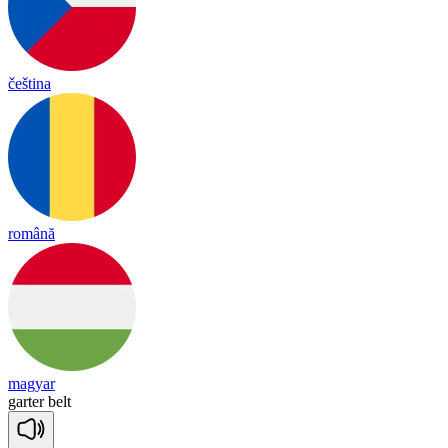
čeština
română
magyar
garter
belt