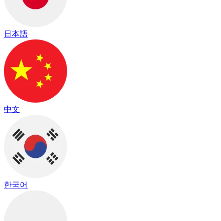
日本語
中文
한국어