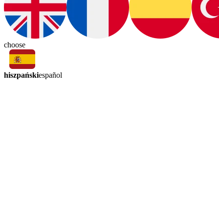
choose
hiszpański
español