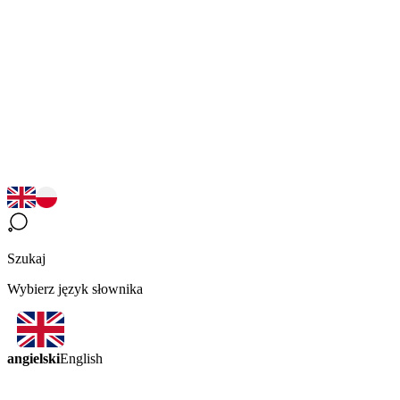
Szukaj
Wybierz język słownika
angielski
English