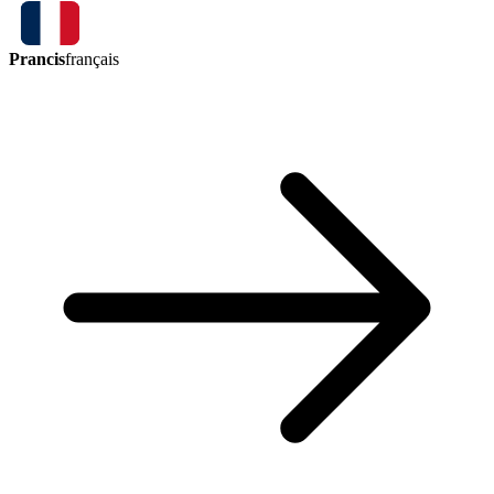
Prancis
français