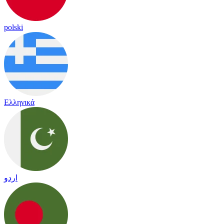
polski
Ελληνικά
اردو