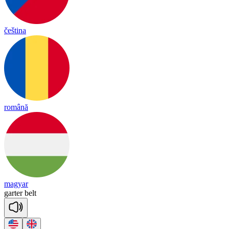
čeština
română
magyar
garter
belt