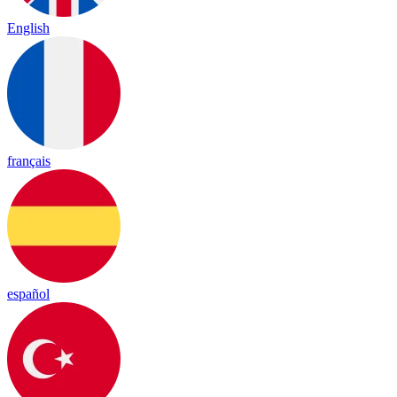
English
français
español