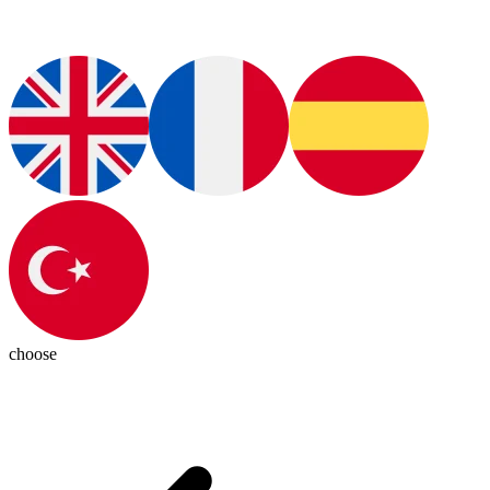
choose