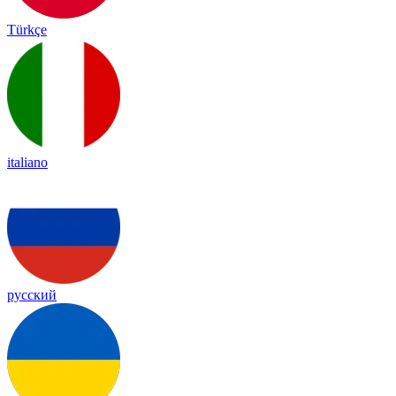
Türkçe
italiano
русский