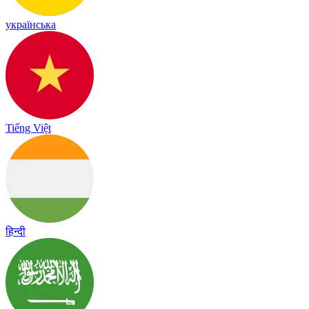
українська
Tiếng Việt
हिन्दी