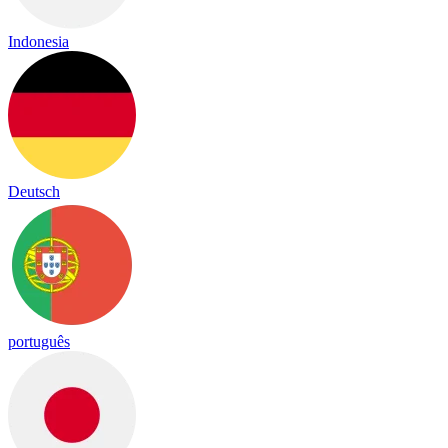
Indonesia
Deutsch
português