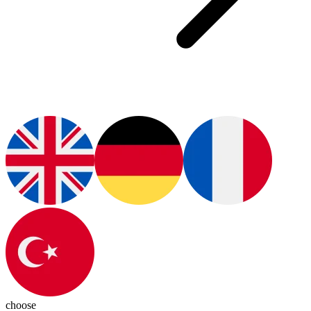
choose