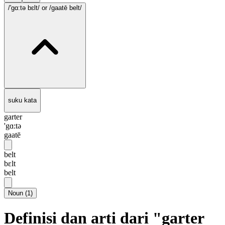
/'gɑ:tə bɛlt/
or /gaatē belt/
suku kata
garter
'gɑ:tə
gaatē
belt
bɛlt
belt
Noun
(
1
)
Definisi dan arti dari "garter