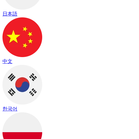
日本語
中文
한국어