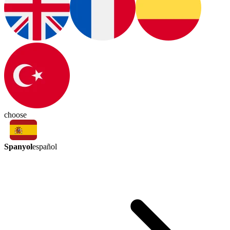
choose
Spanyol
español