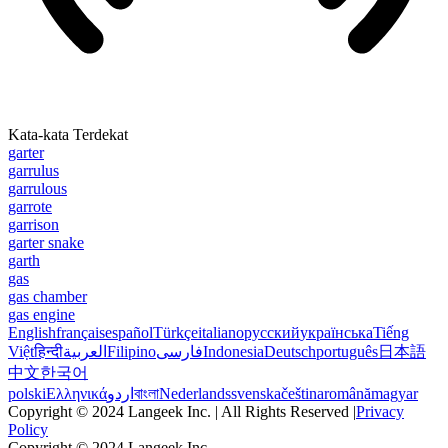
Kata-kata Terdekat
garter
garrulus
garrulous
garrote
garrison
garter snake
garth
gas
gas chamber
gas engine
English
français
español
Türkçe
italiano
русский
українська
Tiếng
Việt
हिन्दी
العربية
Filipino
فارسی
Indonesia
Deutsch
português
日本語
中文
한국어
polski
Ελληνικά
اردو
বাংলা
Nederlands
svenska
čeština
română
magyar
Copyright © 2024 Langeek Inc. | All Rights Reserved |
Privacy
Policy
Copyright © 2024 Langeek Inc.