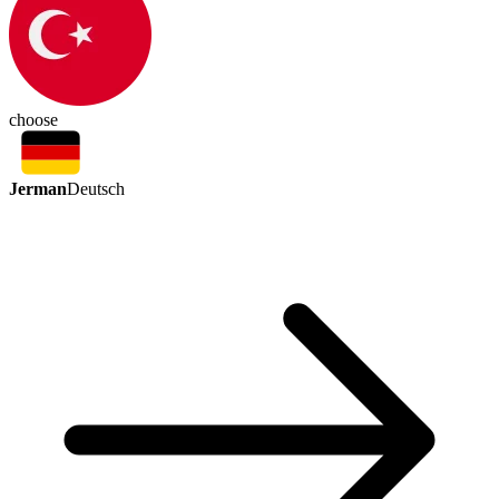
choose
Jerman
Deutsch