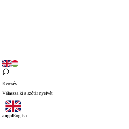
Keresés
Válassza ki a szótár nyelvét
angol
English