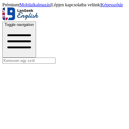
Prémium
|
Mobilalkalmazás
|
Lépjen kapcsolatba velünk
|
Képesszótár
Toggle navigation