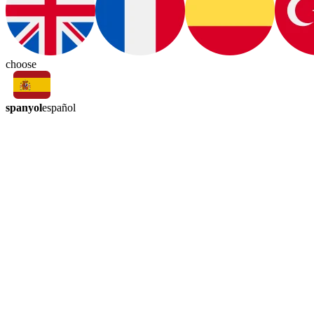
choose
spanyol
español