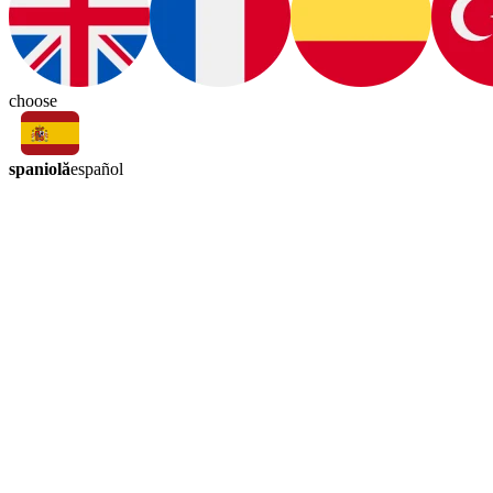
choose
spaniolă
español