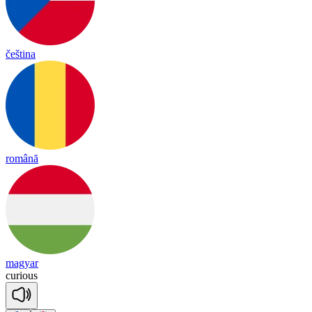
čeština
română
magyar
cu
rious