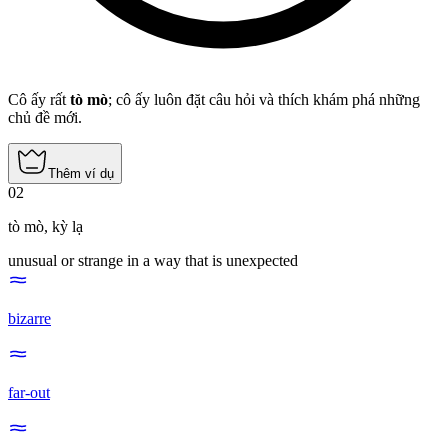
Cô ấy rất
tò mò
; cô ấy luôn đặt câu hỏi và thích khám phá những
chủ đề mới.
Thêm ví dụ
02
tò mò
,
kỳ lạ
unusual or strange in a way that is unexpected
bizarre
far-out