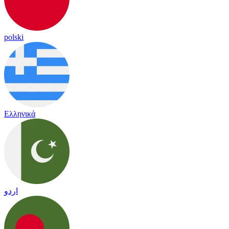
polski
Ελληνικά
اردو