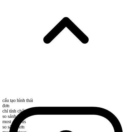
cấu tạo hình thái
đơn
chỉ tính chất
so sánh nhất
most curious
so sánh hơn