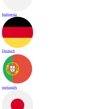
Indonesia
Deutsch
português