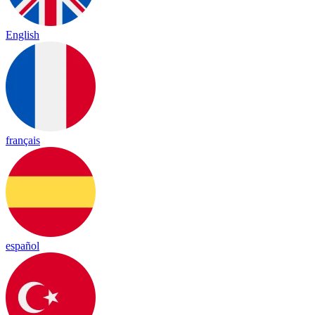
English
français
español