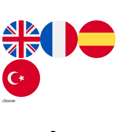
choose