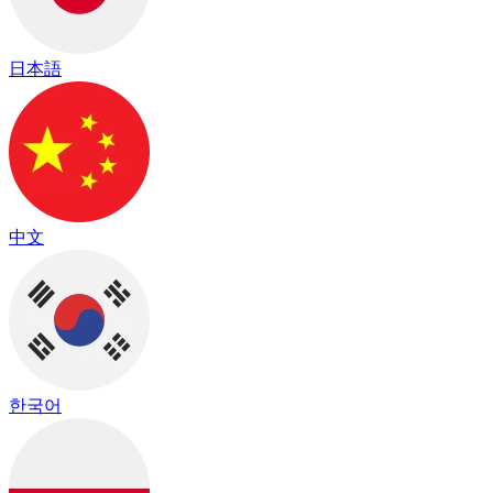
日本語
中文
한국어