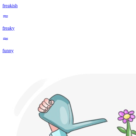
freakish
freaky
funny