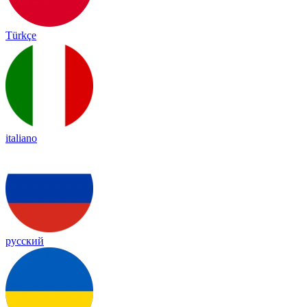
Türkçe
italiano
русский