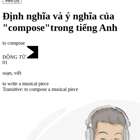
Verb
(
5
)
Định nghĩa và ý nghĩa của
"compose"trong tiếng Anh
to compose
ĐỘNG TỪ
01
soạn
,
viết
to write a musical piece
Transitive
:
to compose
a musical piece