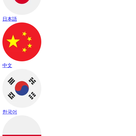
日本語
中文
한국어