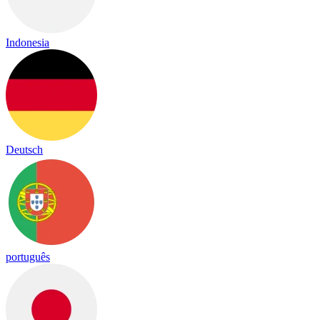
Indonesia
Deutsch
português