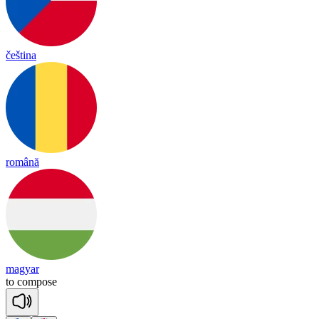
čeština
română
magyar
to
com
pose