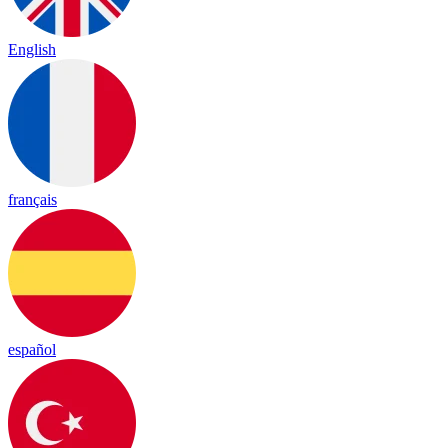
English
français
español