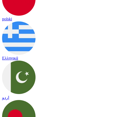
polski
Ελληνικά
اردو