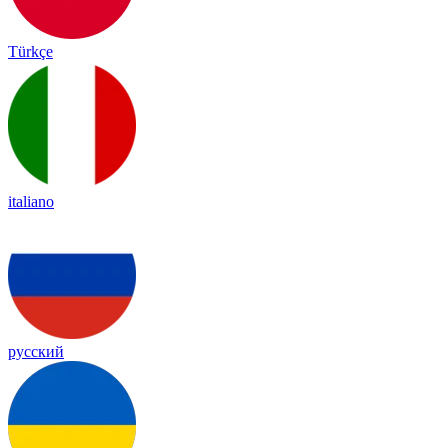
Türkçe
italiano
русский