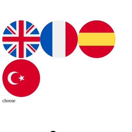
choose