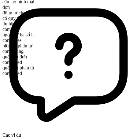
cấu tạo hình thái
đơn
động từ chỉ hành động
có quy tắc
thì hiện tại
compose
ngôi thứ ba số ít
composes
hiện tại phân từ
composing
quá khứ đơn
composed
quá khứ phân từ
composed
Các ví dụ