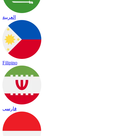
العربية
Filipino
فارسی