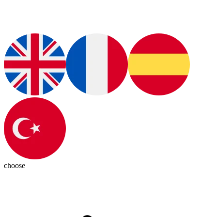
choose