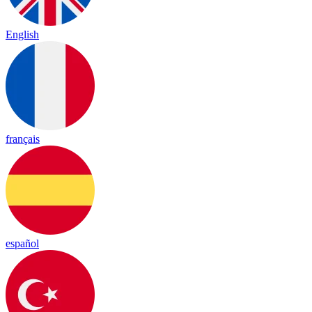
English
français
español