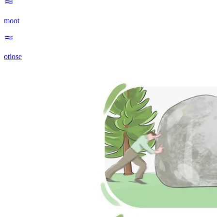
moot
otiose