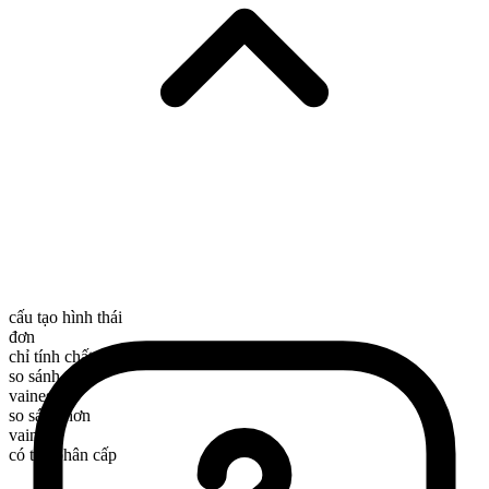
cấu tạo hình thái
đơn
chỉ tính chất
so sánh nhất
vainest
so sánh hơn
vainer
có thể phân cấp