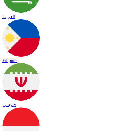
العربية
Filipino
فارسی