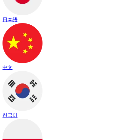
日本語
中文
한국어