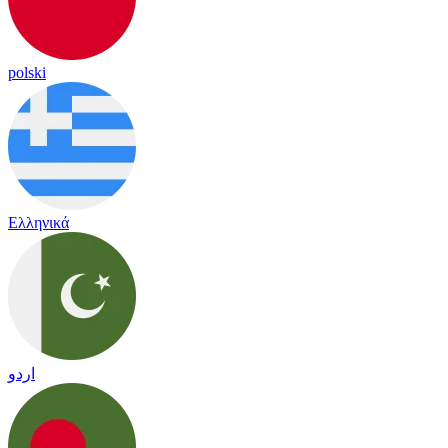
polski
Ελληνικά
اردو