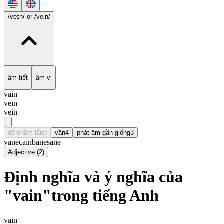
/veɪn/
or /vein/
âm tiết
âm vị
vain
veɪn
vein
dễ nhầm lẫn
0
vần
4
phát âm gần giống
3
vane
cain
bane
sane
Adjective
(
2
)
Định nghĩa và ý nghĩa của
"vain"trong tiếng Anh
vain