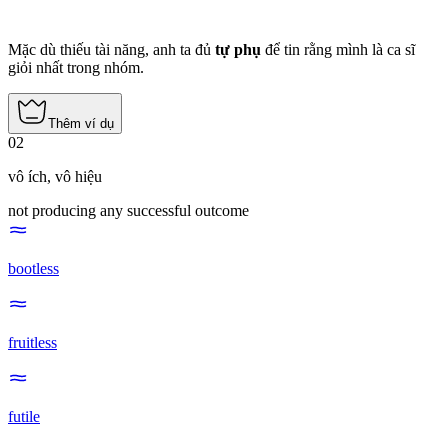
Mặc dù thiếu tài năng, anh ta đủ
tự phụ
để tin rằng mình là ca sĩ
giỏi nhất trong nhóm.
Thêm ví dụ
02
vô ích
,
vô hiệu
not producing any successful outcome
bootless
fruitless
futile