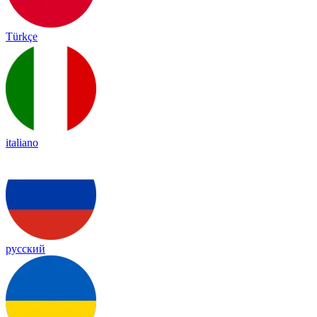
Türkçe
italiano
русский