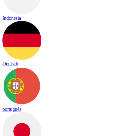
Indonesia
Deutsch
português