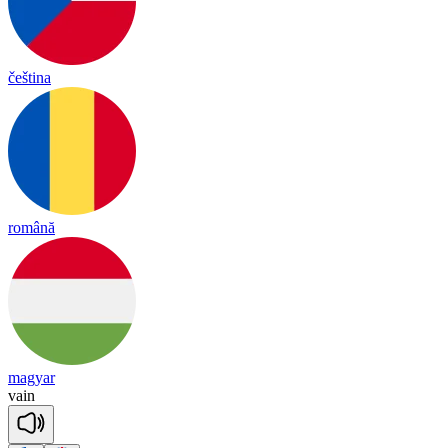
čeština
română
magyar
vain