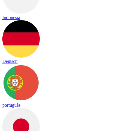
Indonesia
Deutsch
português