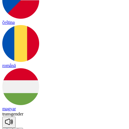
čeština
română
magyar
trans
gen
der