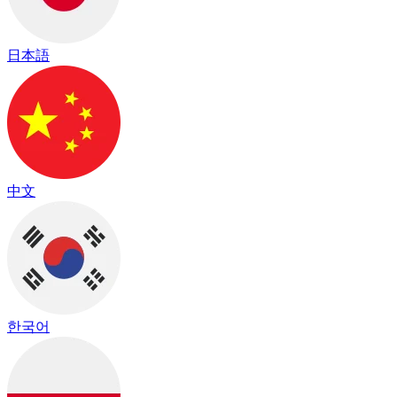
日本語
中文
한국어