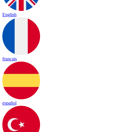
English
français
español