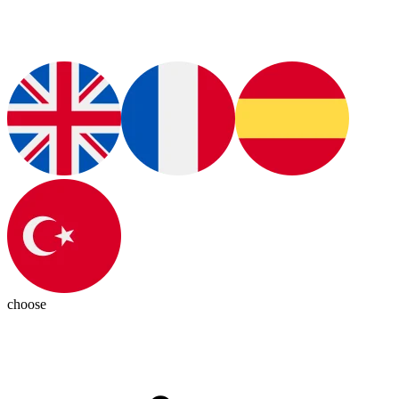
choose