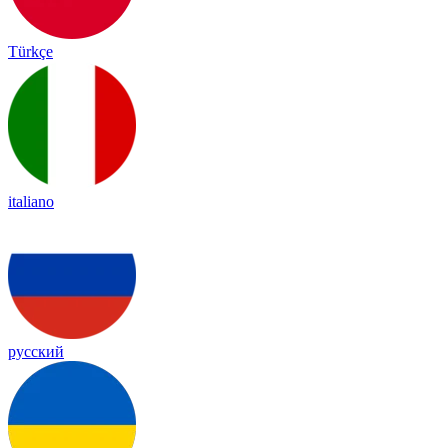
Türkçe
italiano
русский