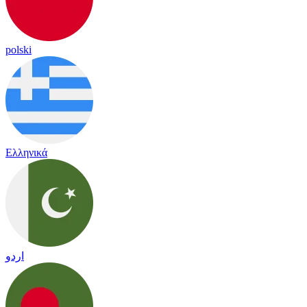
polski
Ελληνικά
اردو