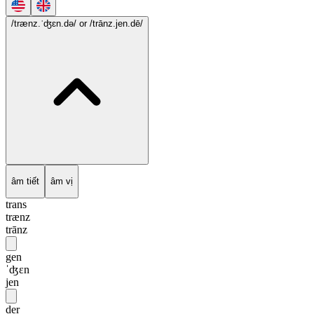
/trænz.ˈʤɛn.də/
or /trānz.jen.dē/
âm tiết
âm vị
trans
trænz
trānz
gen
ˈʤɛn
jen
der