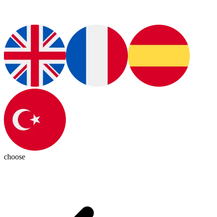
choose