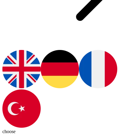
choose