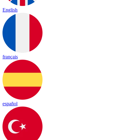
English
français
español