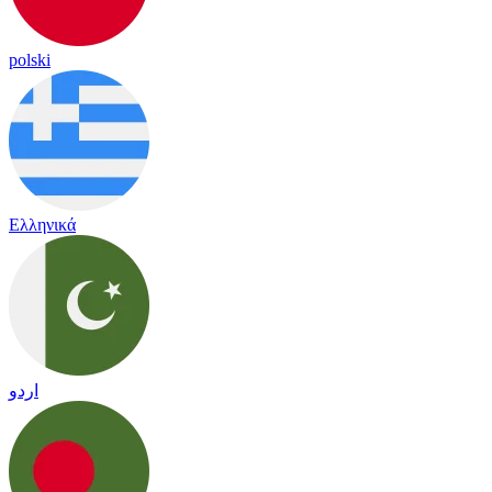
polski
Ελληνικά
اردو