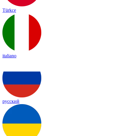
Türkçe
italiano
русский