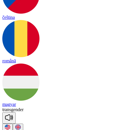
čeština
română
magyar
trans
gen
der