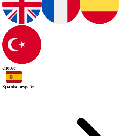
choose
Spanisch
español