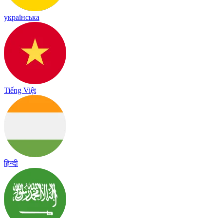
українська
Tiếng Việt
हिन्दी