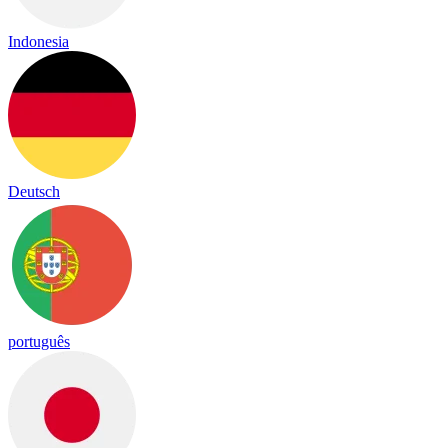
Indonesia
Deutsch
português