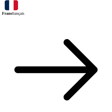
Frans
français