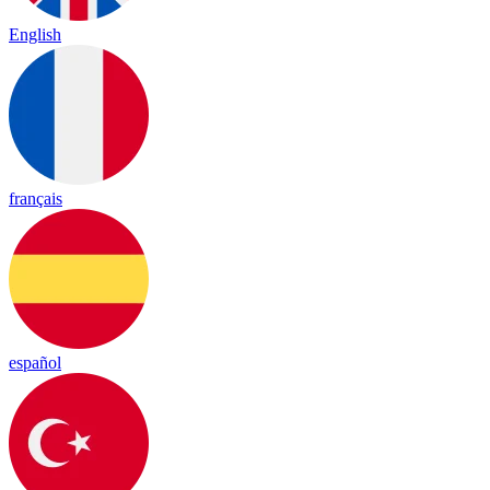
English
français
español