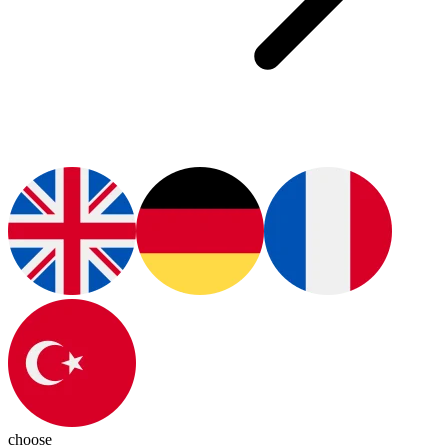
choose