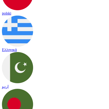
polski
Ελληνικά
اردو