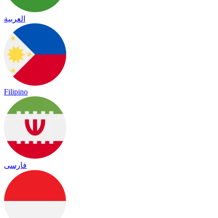
العربية
Filipino
فارسی