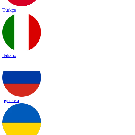
Türkçe
italiano
русский