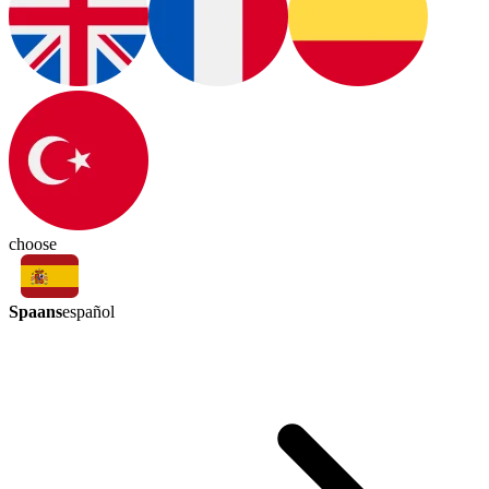
choose
Spaans
español