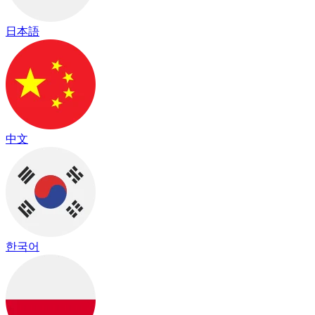
日本語
中文
한국어