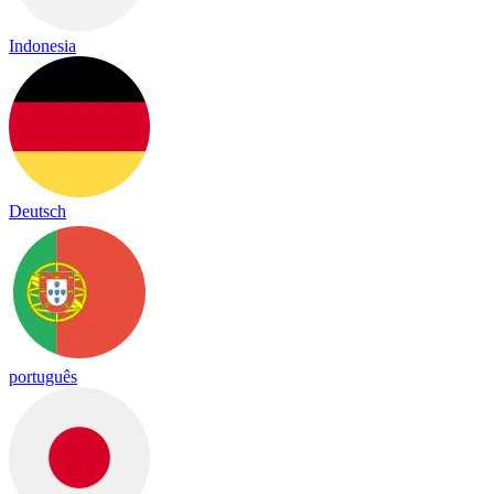
Indonesia
Deutsch
português