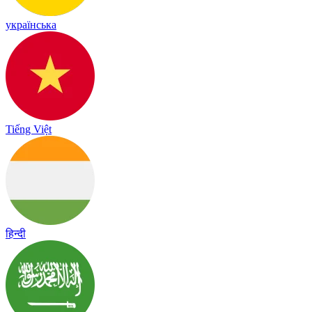
українська
Tiếng Việt
हिन्दी