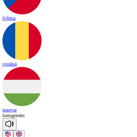
čeština
română
magyar
trans
gen
der