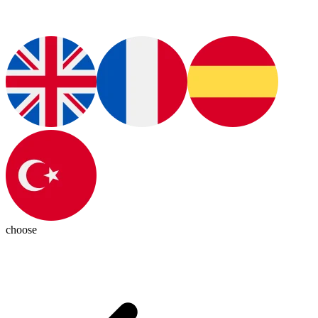
choose