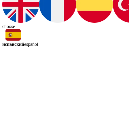
choose
испанский
español