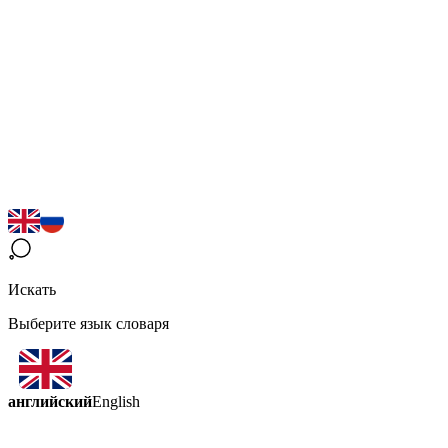
Искать
Выберите язык словаря
английский
English