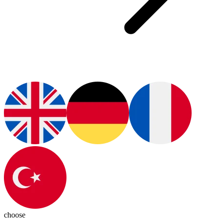
choose