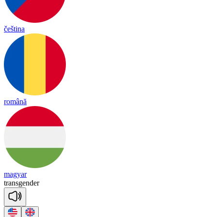
čeština
română
magyar
trans
gen
der