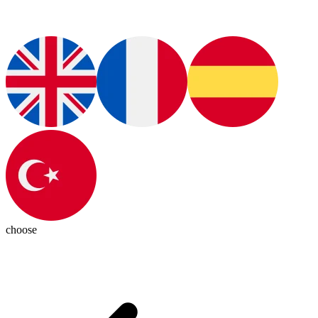
choose