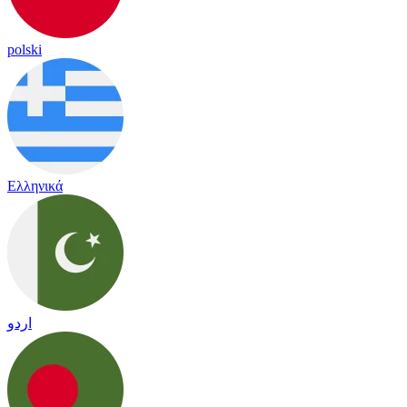
polski
Ελληνικά
اردو