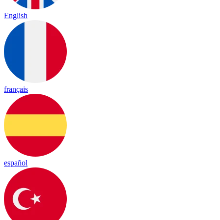
English
français
español