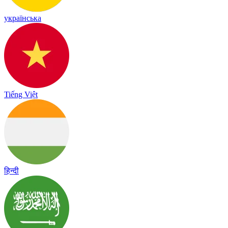
українська
Tiếng Việt
हिन्दी