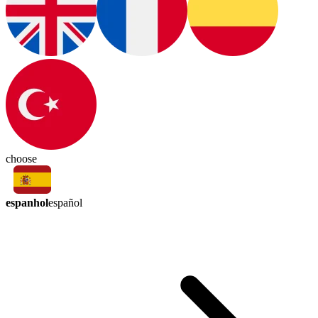
choose
espanhol
español