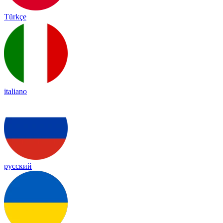
Türkçe
italiano
русский