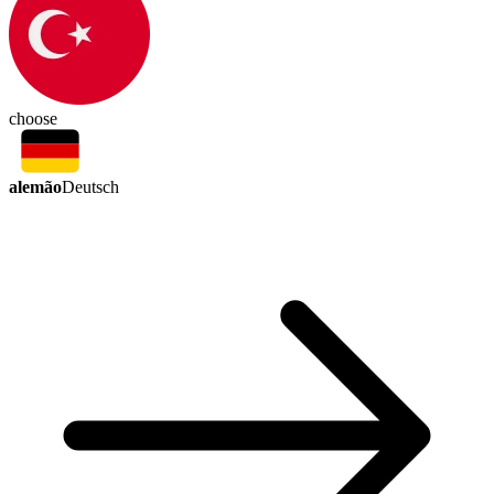
choose
alemão
Deutsch