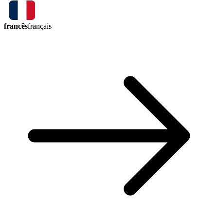
francês
français