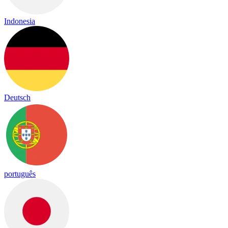
Indonesia
Deutsch
português