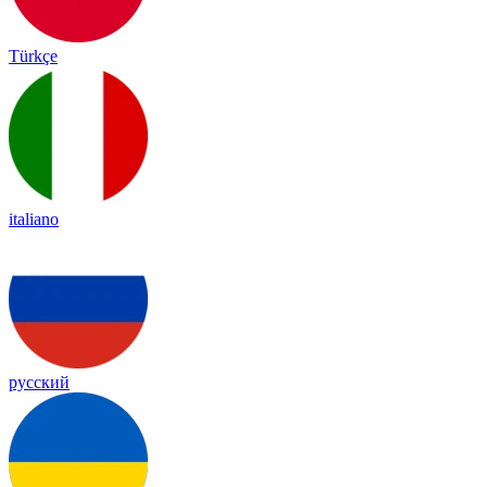
Türkçe
italiano
русский