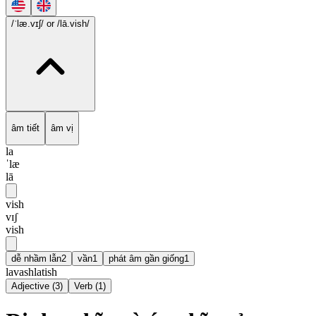
/ˈlæ.vɪʃ/
or /lā.vish/
âm tiết
âm vị
la
ˈlæ
lā
vish
vɪʃ
vish
dễ nhầm lẫn
2
vần
1
phát âm gần giống
1
lavash
latish
Adjective
(
3
)
Verb
(
1
)