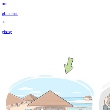
glamorous
glossy