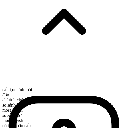
cấu tạo hình thái
đơn
chỉ tính chất
so sánh nhất
most lavish
so sánh hơn
more lavish
có thể phân cấp