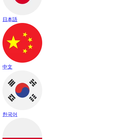
日本語
中文
한국어