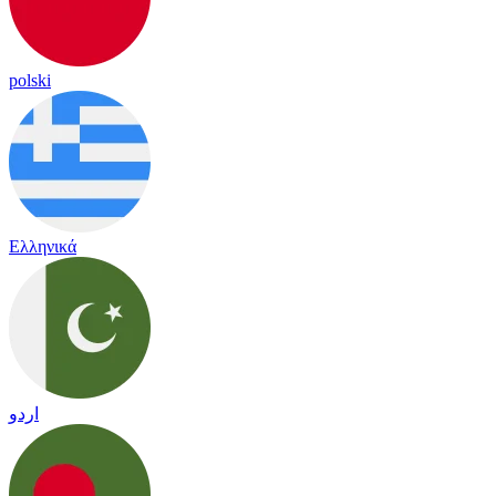
polski
Ελληνικά
اردو