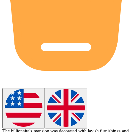
The billionaire's mansion was decorated with
lavish
furnishings and