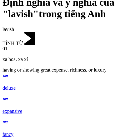
Định nghĩa và ý nghĩa của
"lavish"trong tiếng Anh
lavish
TÍNH TỪ
01
xa hoa
,
xa xỉ
having or showing great expense, richness, or luxury
deluxe
expansive
fancy