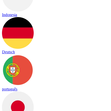
Indonesia
Deutsch
português