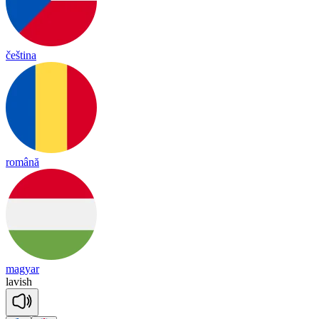
čeština
română
magyar
la
vish