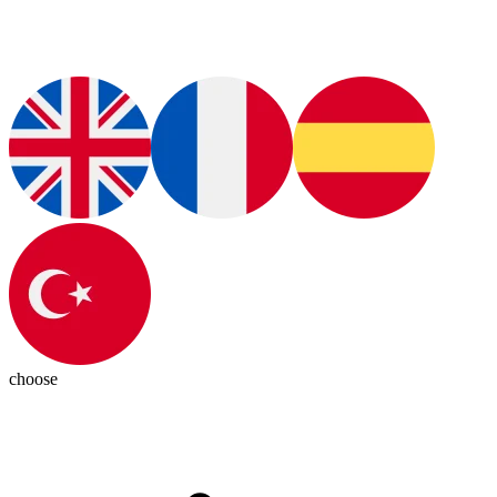
choose