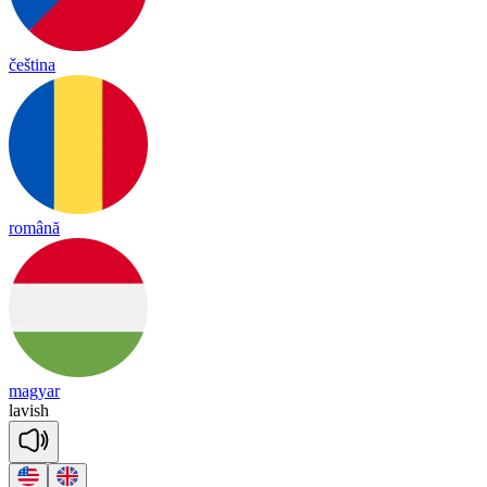
čeština
română
magyar
la
vish