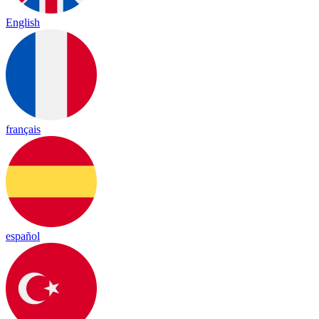
English
français
español