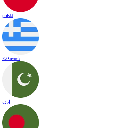
polski
Ελληνικά
اردو