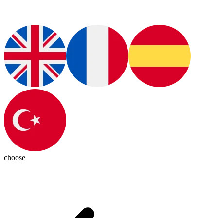
choose