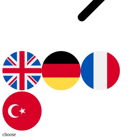
choose