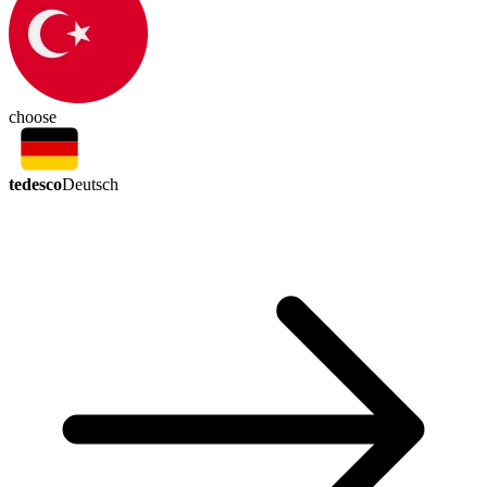
choose
tedesco
Deutsch