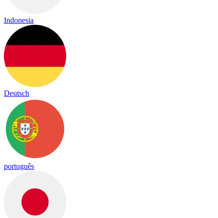
Indonesia
Deutsch
português