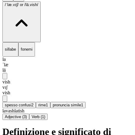
/ˈlæ.vɪʃ/
or /lā.vish/
sillabe
fonemi
la
ˈlæ
lā
vish
vɪʃ
vish
spesso confusi
2
rime
1
pronuncia simile
1
lavash
latish
Adjective
(
3
)
Verb
(
1
)
Definizione e significato di