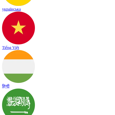
українська
Tiếng Việt
हिन्दी