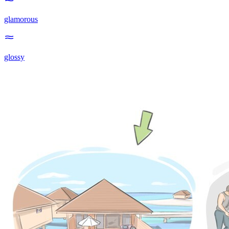
glamorous
glossy