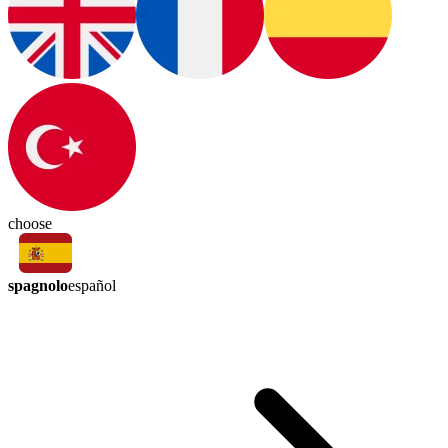
choose
spagnolo
español