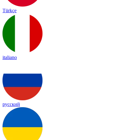
Türkçe
italiano
русский